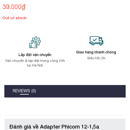
trên
39.000
₫
đánh
giá
Out of stock
Giao hàng nhanh chóng
Lắp đặt vận chuyển
Siêu tốc 2h
Vận chuyển & lặp đặt trong vòng 24h
tại Hà Nội
REVIEWS (0)
Đánh giá về Adapter Phicom 12-1,5a