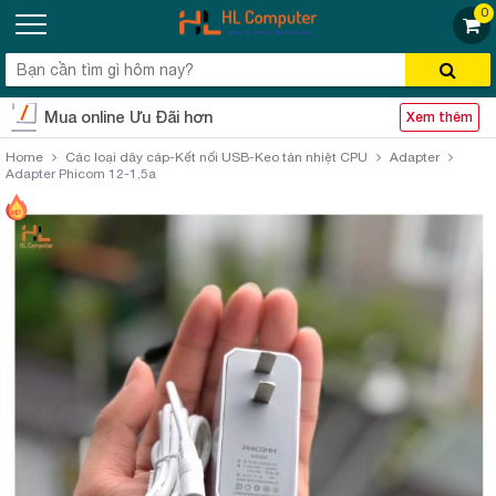
0
Mua online Ưu Đãi hơn
Xem thêm
Home
Các loại dây cáp-Kết nối USB-Keo tản nhiệt CPU
Adapter
Adapter Phicom 12-1,5a