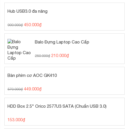
Hub USB3.0 đa năng
450.000
₫
900.000
₫
Balo Đựng Laptop Cao Cấp
210.000
₫
250.000
₫
Bàn phím cơ AOC GK410
449.000
₫
570.000
₫
HDD Box 2.5" Orico 2577U3 SATA (Chuẩn USB 3.0)
153.000
₫