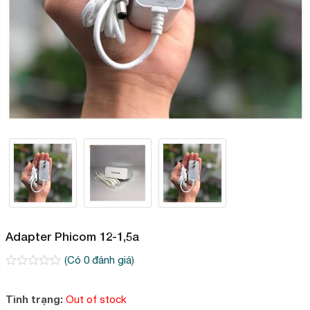
Adapter Phicom 12-1,5a
(Có
0
đánh giá)
0
2
trên
5
Tình trạng:
Out of stock
dựa