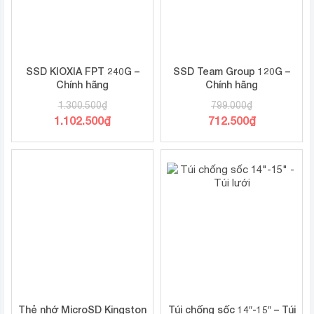
SSD KIOXIA FPT 240G –
SSD Team Group 120G –
Chính hãng
Chính hãng
1.300.500
₫
799.000
₫
1.102.500
₫
712.500
₫
Thẻ nhớ MicroSD Kingston
Túi chống sốc 14″-15″ – Túi