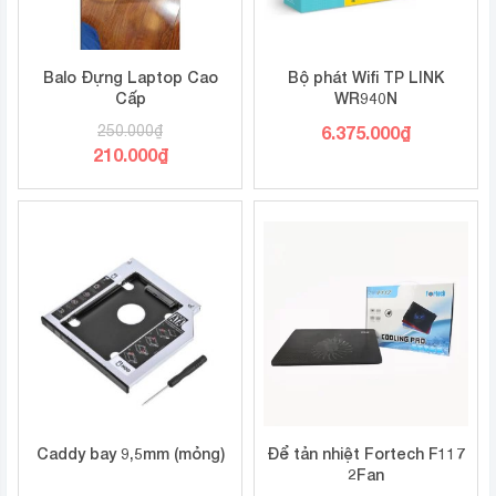
Balo Đựng Laptop Cao
Bộ phát Wifi TP LINK
Cấp
WR940N
250.000
₫
6.375.000
₫
210.000
₫
Caddy bay 9,5mm (mỏng)
Để tản nhiệt Fortech F117
2Fan