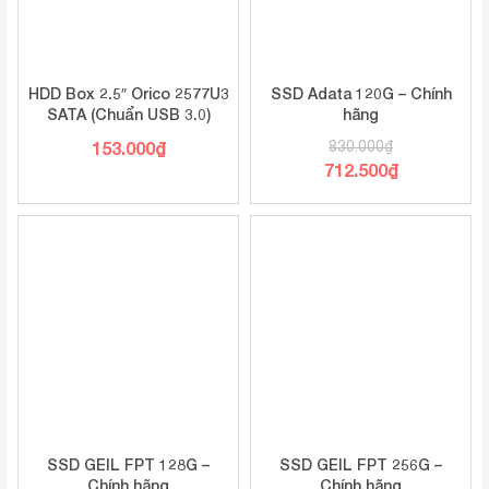
HDD Box 2.5″ Orico 2577U3
SSD Adata 120G – Chính
SATA (Chuẩn USB 3.0)
hãng
153.000
₫
830.000
₫
712.500
₫
SSD GEIL FPT 128G –
SSD GEIL FPT 256G –
Chính hãng
Chính hãng