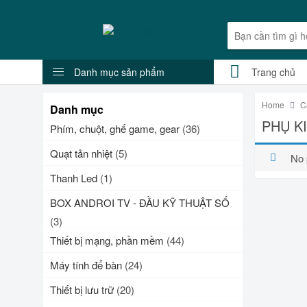
Danh mục sản phẩm
Trang chủ
Home
C
Danh mục
PHỤ K
Phím, chuột, ghế game, gear
(36)
Quạt tản nhiệt
(5)
No 
Thanh Led
(1)
BOX ANDROI TV - ĐẦU KỸ THUẬT SỐ
(3)
Thiết bị mạng, phần mềm
(44)
Máy tính để bàn
(24)
Thiết bị lưu trữ
(20)