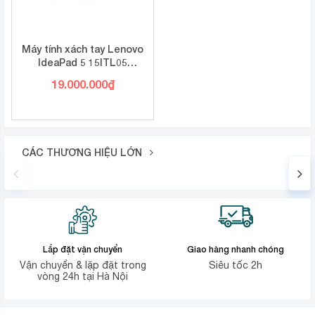
Máy tính xách tay Lenovo
IdeaPad 5 15ITL05
82FG00M5VN (Core i5
19.000.000
₫
1135G7/ 8GB/ 512GB SSD/
15.6 FHD/ Win10/ Xanh/ 2Y)
CÁC THƯƠNG HIỆU LỚN
Lắp đặt vận chuyển
Giao hàng nhanh chóng
Vận chuyển & lặp đặt trong
Siêu tốc 2h
vòng 24h tại Hà Nội