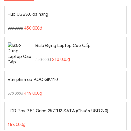
Hub USB3.0 đa năng
450.000
₫
900.000
₫
Balo Đựng Laptop Cao Cấp
210.000
₫
250.000
₫
Bàn phím cơ AOC GK410
449.000
₫
570.000
₫
HDD Box 2.5" Orico 2577U3 SATA (Chuẩn USB 3.0)
153.000
₫