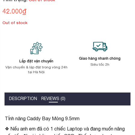
đánh
giá
42.000
₫
Out of stock
Giao hàng nhanh chóng
Lắp đặt vận chuyển
Siêu tốc 2h
Vận chuyển & lặp đặt trong vòng 24h
tại Hà Nội
DESCRIPTION
REVIEWS (0)
TÍnh năng Caddy Bay Mỏng 9.5mm
❖ Nếu anh em đã có 1 chiếc Laptop và đang muốn nâng