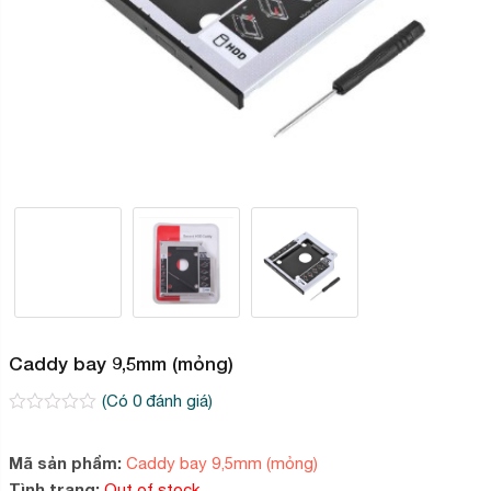
Caddy bay 9,5mm (mỏng)
(Có
0
đánh giá)
0
2
trên
5
Mã sản phẩm:
Caddy bay 9,5mm (mỏng)
dựa
Tình trạng:
Out of stock
trên