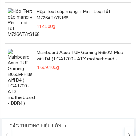
Hộp Test cáp mạng + Pin - Loại tốt
M726AT/YS168
112.500
₫
Mainboard Asus TUF Gaming B660M-Plus
wifi D4 ( LGA1700 - ATX motherboard -
DDR4 )
4.669.100
₫
CÁC THƯƠNG HIỆU LỚN