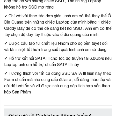
cấp tốc độ với những chiếc SSD , Thế nhưng Laptop
không hỗ trợ SSD mở rộng
✔ Chỉ với vài thao tác đơn giản , anh em có thể thay thế Ổ
Đĩa Quang trên những chiếc Laptop của mình bằng 1 chiếc
Caddy Bay để có thể dễ dàng kết nối SSD . Anh em có thể
tùy chọn độ dày tùy thuộc vào ổ đĩa quang của mình
✔ Được cấu tạo từ chất liệu Nhôm cho độ bền tuyệt đối
và tản nhiệt tốt hơn trong suốt quá trình anh em sử dụng
✔ Hỗ trợ kết nối SATA III cho tốc độ truyền tải 6.0Gb/s nếu
Laptop anh em hỗ trợ chuẩn SATA III này
✔ Tương thích với tất cả dòng SSD SATA III hiện nay theo
Form chuẩn mà nhà cung cấp đưa ra , dễ dàng tháo lắp và
cài đặt với ốc và vít được nhà cung cấp tích hợp sẵn theo
hộp Sản Phẩm
Đánh giá về Caddy bay 9,5mm (mỏng)