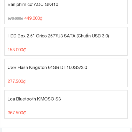
Bàn phím cơ AOC GK410
449.000
₫
570.000
₫
HDD Box 2.5" Orico 2577U3 SATA (Chuẩn USB 3.0)
153.000
₫
USB Flash Kingston 64GB DT100G3/3.0
277.500
₫
Loa Bluetooth KIMOSO S3
367.500
₫