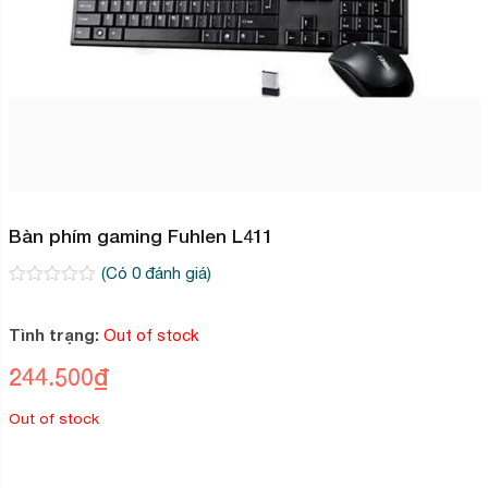
Bàn phím gaming Fuhlen L411
(Có
0
đánh giá)
0
2
trên
5
Tình trạng:
Out of stock
dựa
trên
244.500
₫
đánh
giá
Out of stock