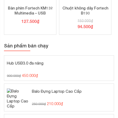
Bàn phím Fortech KM132
Chuột không dây Fortech
Multimedia – USB
B190
127.500
₫
150.000
₫
94.500
₫
Sản phẩm bán chạy
Hub USB3.0 đa năng
450.000
₫
900.000
₫
Balo Đựng Laptop Cao Cấp
210.000
₫
250.000
₫