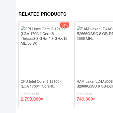
RELATED PRODUCTS
-3%
CPU Intel Core i3 12100F
RAM Lexar LD4AS008
(LGA 1700/4 Core-8
B2666GSSC 8 GB-DD
Thread/3.3 GHz-4.3 GHz/12
2666 MHz
2.899.000
₫
799.000
₫
MB/58 W)
2.799.000
₫
749.000
₫