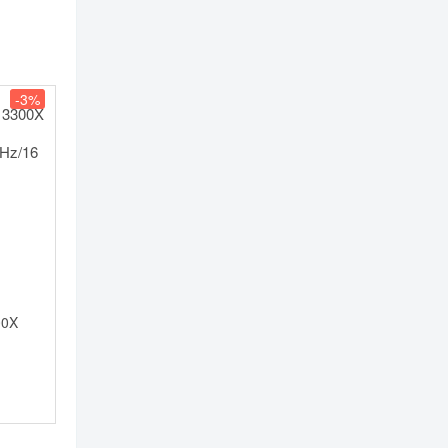
-3%
00X
Hz/16