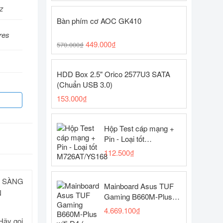
z
Bàn phím cơ AOC GK410
res
449.000
₫
570.000
₫
HDD Box 2.5" Orico 2577U3 SATA
(Chuẩn USB 3.0)
153.000
₫
Hộp Test cáp mạng +
Pin - Loại tốt
M726AT/YS168
112.500
₫
N SÀNG
Mainboard Asus TUF
N
Gaming B660M-Plus
wifi D4 ( LGA1700 -
4.669.100
₫
ATX motherboard -
Hãy gọi