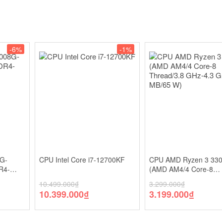
-6%
-1%
G-
CPU Intel Core i7-12700KF
CPU AMD Ryzen 3 33
R4-
(AMD AM4/4 Core-8
Thread/3.8 GHz-4.3 G
10.499.000
₫
3.299.000
₫
MB/65 W)
10.399.000
₫
3.199.000
₫