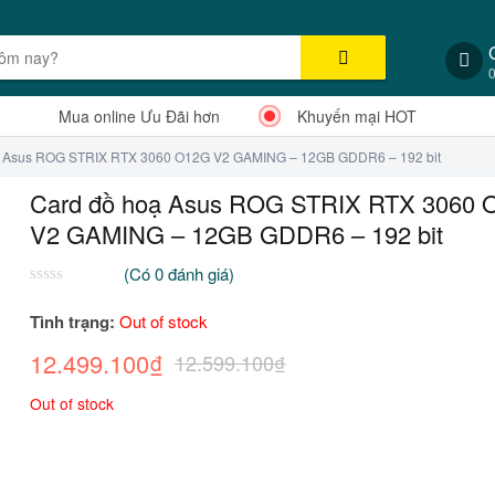
Mua online Ưu Đãi hơn
Khuyến mại HOT
ạ Asus ROG STRIX RTX 3060 O12G V2 GAMING – 12GB GDDR6 – 192 bit
Card đồ hoạ Asus ROG STRIX RTX 3060 
V2 GAMING – 12GB GDDR6 – 192 bit
(Có
0
đánh giá)
0
2
trên
Tình trạng:
Out of stock
5
dựa
12.499.100
₫
12.599.100
₫
trên
đánh
giá
Out of stock