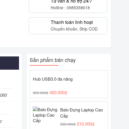
Tư vấn & hỗ trợ 24/7
Hotline : 0985358618
Thanh toán linh hoạt
Chuyển khoản, Ship COD
Sản phẩm bán chạy
Hub USB3.0 đa năng
450.000
₫
900.000
₫
3060
Balo Đựng Laptop Cao
Cấp
z
210.000
₫
250.000
₫