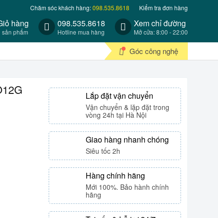
Chăm sóc khách hàng:
098.535.8618
Kiểm tra đơn hàng
Giỏ hàng
098.535.8618
Xem chỉ đường
0 sản phẩm
Hotline mua hàng
Mở cửa: 8:00 - 22:00
Góc công nghệ
O12G
Lắp đặt vận chuyển
Vận chuyển & lặp đặt trong
vòng 24h tại Hà Nội
Giao hàng nhanh chóng
Siêu tốc 2h
Hàng chính hãng
Mới 100%. Bảo hành chính
hãng