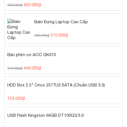
450.000
₫
900.000
₫
Balo Đựng Laptop Cao Cấp
210.000
₫
250.000
₫
Bàn phím cơ AOC GK410
449.000
₫
570.000
₫
HDD Box 2.5" Orico 2577U3 SATA (Chuẩn USB 3.0)
153.000
₫
USB Flash Kingston 64GB DT100G3/3.0