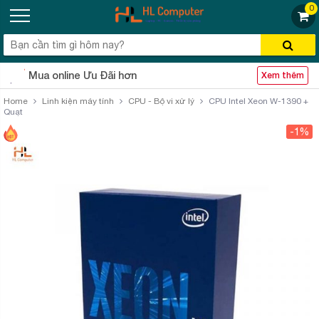
0
Mua online Ưu Đãi hơn
Xem thêm
Home
Linh kiện máy tính
CPU - Bộ vi xử lý
CPU Intel Xeon W-1390 +
Quạt
-1%