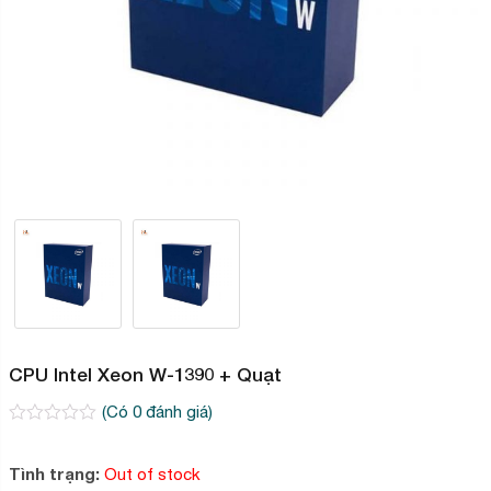
CPU Intel Xeon W-1390 + Quạt
(Có
0
đánh giá)
0
2
trên
5
Tình trạng:
Out of stock
dựa