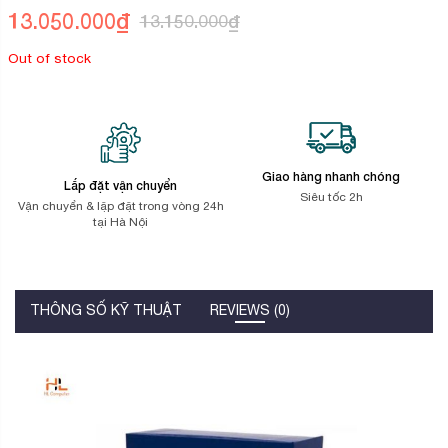
trên
13.050.000
₫
13.150.000
₫
đánh
giá
Out of stock
Giao hàng nhanh chóng
Lắp đặt vận chuyển
Siêu tốc 2h
Vận chuyển & lặp đặt trong vòng 24h
tại Hà Nội
THÔNG SỐ KỸ THUẬT
REVIEWS (0)