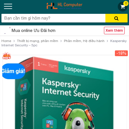
0
Mua online Ưu Đãi hơn
Xem thêm
Home
Thiết bị mạng, phần mềm
Phần mềm, Hệ điều hành
Kaspersky
Internet Security – 5pc
-18%