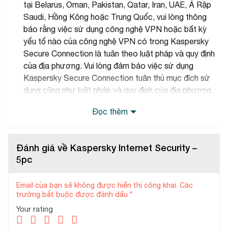
tại Belarus, Oman, Pakistan, Qatar, Iran, UAE, Ả Rập
Saudi, Hồng Kông hoặc Trung Quốc, vui lòng thông
báo rằng việc sử dụng công nghệ VPN hoặc bất kỳ
yếu tố nào của công nghệ VPN có trong Kaspersky
Secure Connection là tuân theo luật pháp và quy định
của địa phương. Vui lòng đảm bảo việc sử dụng
Kaspersky Secure Connection tuân thủ mục đích sử
dụng cũng như luật pháp và quy định của địa phương.
Đọc thêm
KẾ HOẠCH TỰ ĐỘNG GIA HẠN
Kế hoạch tự động gia hạn không rắc rối của chúng tôi
Đánh giá về Kaspersky Internet Security –
được thiết kế để giúp bạn tiết kiệm thời gian, công sức và
5pc
rủi ro bằng cách tự động gia hạn đăng ký trước khi hết hạn
*.
Email của bạn sẽ không được hiển thị công khai.
Các
trường bắt buộc được đánh dấu
*
Lợi ích của việc tự động gia hạn giấy phép của bạn bao
gồm:
Your rating
Bảo vệ không bị gián đoạn
– Đăng ký của bạn sẽ tiếp