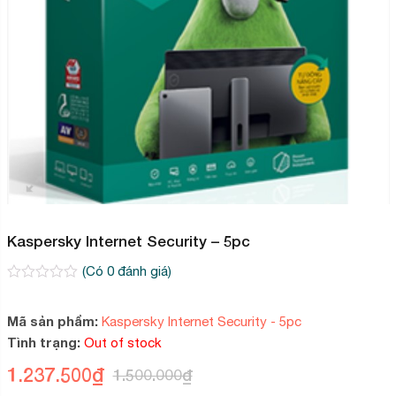
Kaspersky Internet Security – 5pc
(Có
0
đánh giá)
0
2
trên
5
Mã sản phẩm:
Kaspersky Internet Security - 5pc
dựa
Tình trạng:
Out of stock
trên
đánh
1.237.500
₫
giá
1.500.000
₫