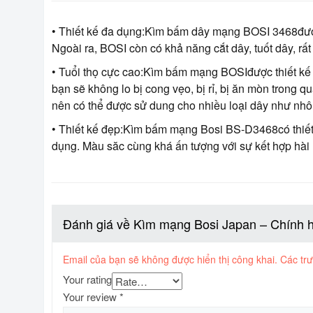
• Thiết kế đa dụng:Kìm bấm dây mạng BOSI 3468đượ
Ngoài ra, BOSI còn có khả năng cắt dây, tuốt dây, rất
• Tuổi thọ cực cao:Kìm bấm mạng BOSIđược thiết kế
bạn sẽ không lo bị cong vẹo, bị rỉ, bị ăn mòn trong q
nên có thể được sử dung cho nhiều loại dây như nhô
• Thiết kế đẹp:Kìm bấm mạng Bosi BS-D3468có thiết 
dụng. Màu săc cùng khá ấn tượng với sự kết hợp hài h
Đánh giá về Kìm mạng Bosi Japan – Chính 
Email của bạn sẽ không được hiển thị công khai.
Các tr
Your rating
Your review
*