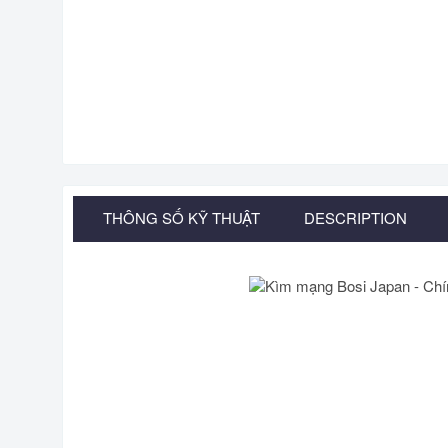
THÔNG SỐ KỸ THUẬT
DESCRIPTION