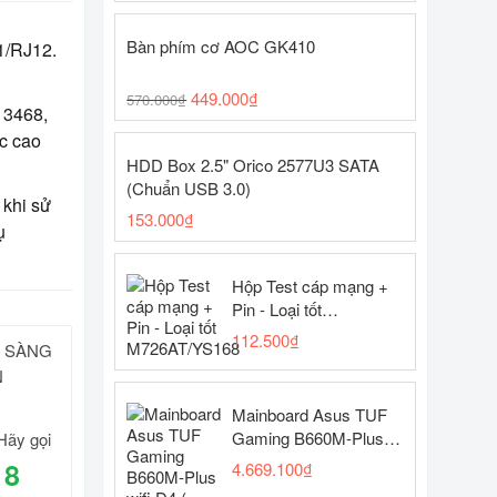
Bàn phím cơ AOC GK410
1/RJ12.
449.000
₫
570.000
₫
 3468,
ực cao
HDD Box 2.5" Orico 2577U3 SATA
(Chuẩn USB 3.0)
 khi sử
153.000
₫
ụ
Hộp Test cáp mạng +
Pin - Loại tốt
M726AT/YS168
112.500
₫
N SÀNG
N
Mainboard Asus TUF
Gaming B660M-Plus
Hãy gọi
wifi D4 ( LGA1700 -
18
4.669.100
₫
ATX motherboard -