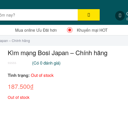
Mua online Ưu Đãi hơn
Khuyến mại HOT
Japan – Chính hãng
Kìm mạng Bosi Japan – Chính hãng
(Có
0
đánh giá)
0
2
trên
Tình trạng:
Out of stock
5
dựa
187.500
₫
trên
đánh
giá
Out of stock