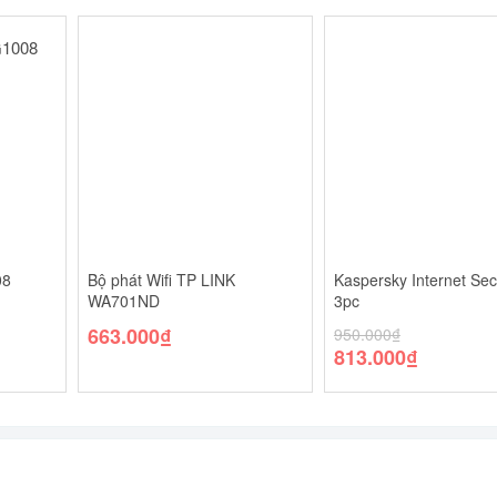
08
Bộ phát Wifi TP LINK
Kaspersky Internet Sec
WA701ND
3pc
663.000
₫
950.000
₫
813.000
₫