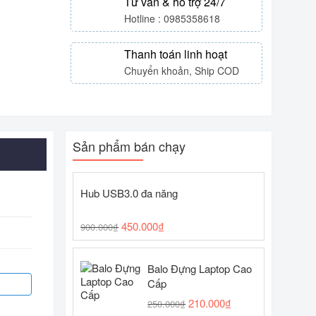
Tư vấn & hỗ trợ 24/7
Hotline : 0985358618
Thanh toán linh hoạt
Chuyển khoản, Ship COD
Sản phẩm bán chạy
Hub USB3.0 đa năng
450.000
₫
900.000
₫
Balo Đựng Laptop Cao
Cấp
210.000
₫
250.000
₫