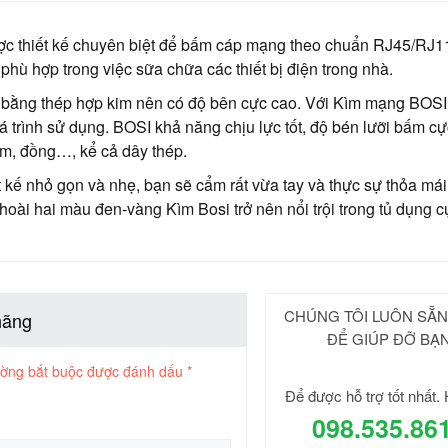
c thiết kế chuyên biệt để bấm cáp mạng theo chuẩn RJ45/RJ1
 phù hợp trong việc sữa chữa các thiết bị điện trong nhà.
 bằng thép hợp kim nên có độ bên cực cao. Với Kìm mạng BOSI
uá trình sử dụng. BOSI khả năng chịu lực tốt, độ bén lưỡi bấm c
m, đồng…, kể cả dây thép.
kế nhỏ gọn và nhẹ, bạn sẽ cẩm rất vừa tay và thực sự thỏa mái
oài hai màu đen-vàng Kìm Bosi trở nên nổi trội trong tủ dụng c
CHÚNG TÔI LUÔN SẴ
hãng
ĐỂ GIÚP ĐỠ BẠ
ường bắt buộc được đánh dấu
*
Để được hỗ trợ tốt nhất. 
098.535.86