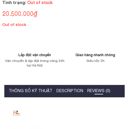
Tình trạng:
Out of stock
trên
đánh
giá
20.500.000
₫
Out of stock
Lắp đặt vận chuyển
Giao hàng nhanh chóng
Vận chuyển & lặp đặt trong vòng 24h
Siêu tốc 2h
tại Hà Nội
THÔNG SỐ KỸ THUẬT
DESCRIPTION
REVIEWS (0)