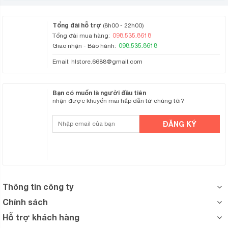
Tổng đài hỗ trợ
(8h00 - 22h00)
Màn hình tái hiện hình ảnh
098.535.8618
Tổng đài mua hàng:
098.535.8618
Giao nhận - Bảo hành:
chân thực và âm thanh sống
Email:
hlstore.6688@gmail.com
động
Bạn có muốn là người đầu tiên
nhận được khuyến mãi hấp dẫn từ chúng tôi?
Thông tin công ty
Chính sách
Hỗ trợ khách hàng