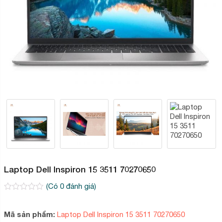
Laptop Dell Inspiron 15 3511 70270650
(Có
0
đánh giá)
0
2
trên
5
Mã sản phẩm:
Laptop Dell Inspiron 15 3511 70270650
dựa