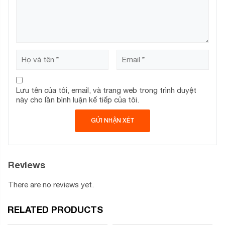
Laptop Dell Inspiron 15 3511 70270650
sở hữu vỏ ngoài
bằng nhựa với tông màu bạc thời thượng và thanh lịch.
Thiết kế mang nét tinh tế với góc mở nghiêng nhẹ tăng khả
năng tản nhiệt và hỗ trợ thao tác bàn phím tốt hơn cho
người dùng. Ngoài ra, trọng lượng máy tương đối gọn nhẹ
với 1,83kg, độ dày 19.9mm không quá cồng kềnh để bạn
cho vào balo, túi xách mang theo bên mình và vi vu đến bất
Lưu tên của tôi, email, và trang web trong trình duyệt
cứ đâu để học tập và làm việc.
này cho lần bình luận kế tiếp của tôi.
Bàn phím Fullsize
Reviews
Bàn phím Fullsize
There are no reviews yet.
RELATED PRODUCTS
Laptop Dell Inspiron 15 3511 70270650
được trang bị