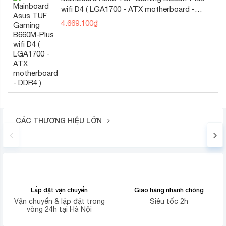
wifi D4 ( LGA1700 - ATX motherboard -
DDR4 )
4.669.100
₫
Laptop còn được hỗ trợ tích cực card đồ họa rời NVIDIA
GeForce MX350 2GB GDDR5 cho hiệu suất hoạt động
mượt mà. Nhờ khả năng đáp ứng tốt công việc đồ họa,
bạn có thể thỏa thích sáng tạo nhiều tác phẩm thiết kế,
bảng dựng phim, render video,… một cách mượt mà và
hiệu quả. Bên cạnh đó, bạn còn có thể chơi các game phổ
biến với cấu hình thấp đến trung bình như LOL, PUBG,…
sau những giờ học và làm việc căng thẳng.
CÁC THƯƠNG HIỆU LỚN
Ổ cứng lưu trữ có thể nâng cấp
Chưa hết, ổ cứng 512GB M.2 PCIe NVMe có thể tháo rời
và nâng cấp lên 1TB tối đa để đảm bảo không gian lưu trữ
thoải mái. Nó còn hỗ trợ tốc độ khởi động máy và truy
Lắp đặt vận chuyển
Giao hàng nhanh chóng
xuất ứng dụng, dữ liệu nhanh chóng hơn. Ngoài ra, người
Vận chuyển & lặp đặt trong
Siêu tốc 2h
dùng còn có thể sử dụng khe cắm HDD SATA để nâng cấp
vòng 24h tại Hà Nội
tối đa 2TB nếu có nhu cầu.