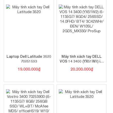
bàn phím Fullsize rộng rãi với khoảng cách phím dễ dàng
cho việc thao tác nhấn phím chuẩn xác và nhanh chóng.
Độ nảy phím tốt, nhạy và êm ái thích hợp cho soạn thảo
văn phòng và các tác vụ kế toán nhanh chóng.
Kết nối đa dạng
Laptop Dell Latitude 3520
Máy tính xách tay DELL
70251593
VOS 14 3400 (YX51W2) i5-
1135G7/ 8GD4/ 256SSD/
19.000.000
₫
20.200.000
₫
Kết nối đầy đủ
14.0FHD/ BT4/ 3C42WHr/
ĐEN/ W10SL/
Laptop Dell Inspiron 15 3511 70270650
hỗ trợ đầy đủ
2GD5_MX330/ ProSup
các cổng kết nối vật lý thông dụng và cần thiết để người
dùng có thể thoải mái truyền tải dữ liệu. Bao gồm: 2 USB
3.2, 1 USB 2.0, 1 HDMI 1.4 port, 1 SD Media Card Reader,
1 Audio jack. Ngoài ra, kết nối không dây cũng không thể
thiếu với kết nối Bluetooth và 802.11ac 1×1 WiFi giữ cho