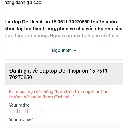
hàng đánh giá cao.
Laptop Dell Inspiron 15 3511 70270650 thuộc phân
khúc laptop tầm trung, phục vụ chủ yếu cho nhu cầu
học tập, văn phòng. Ngoài ra, máy tính còn sở hữu
một cấu hình khá tốt, sử dụng chip Intel thế hệ 11 và
card đồ họa NVIDIA mang đến khả năng xử lý tốt
Đọc thêm
trên tất cả các tựa game giải trí hiện nay.
Đánh giá về Laptop Dell Inspiron 15 3511
70270650
Thiết kế lịch làm và sang
trọng
Email của bạn sẽ không được hiển thị công khai.
Các
trường bắt buộc được đánh dấu
*
Your rating
Your review
*