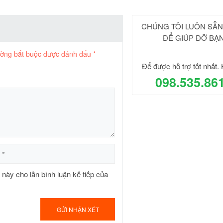
CHÚNG TÔI LUÔN SẴ
ĐỂ GIÚP ĐỠ BẠ
ường bắt buộc được đánh dấu
*
Để được hỗ trợ tốt nhất. 
098.535.86
t này cho lần bình luận kế tiếp của