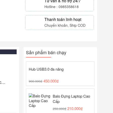
Tư vấn & hỗ trợ 24/7
Hotline : 0985358618
Thanh toán linh hoạt
Chuyển khoản, Ship COD
Sản phẩm bán chạy
Hub USB3.0 đa năng
450.000
₫
900.000
₫
ực…
Balo Đựng Laptop Cao
Cấp
210.000
₫
250.000
₫