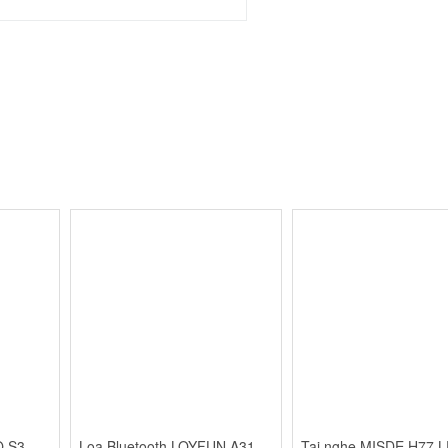
O S3
Loa Bluetooth LOYFUN A31
Tai nghe MISDE H77 