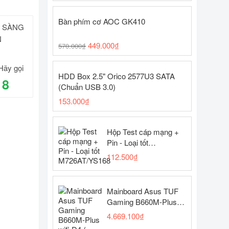
Bàn phím cơ AOC GK410
N SÀNG
N
449.000
₫
570.000
₫
Hãy gọi
HDD Box 2.5" Orico 2577U3 SATA
18
(Chuẩn USB 3.0)
153.000
₫
Hộp Test cáp mạng +
Pin - Loại tốt
M726AT/YS168
112.500
₫
Mainboard Asus TUF
Gaming B660M-Plus
wifi D4 ( LGA1700 -
4.669.100
₫
ATX motherboard -