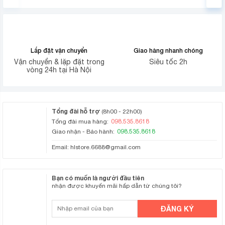
Realtek ALC887/897 tiên tiến với khả năng xử lý âm thanh
độ nét cao đa kênh. Kết hợp với các cổng âm thanh chất
lượng cao HD 7.1 CH và công nghệ Nahimic Audio, mọi
âm thanh đến tai người nghe sẽ có được chất lượng
phòng thu.
Lắp đặt vận chuyển
Giao hàng nhanh chóng
Vận chuyển & lặp đặt trong
Siêu tốc 2h
Đa dạng cổng kết nối
vòng 24h tại Hà Nội
Trên ASRock B660M-HDV, bạn có thể tìm thấy mọi cổng
kết nối mà bạn cần để sử dụng các thiết bị ngoại vi một
Tổng đài hỗ trợ
(8h00 - 22h00)
cách dễ dàng. Ngoài ra, bo mạch chủ này cũng được trang
098.535.8618
Tổng đài mua hàng:
bị cổng LAN tốc độ cao giúp đảm bảo kết nối mạng siêu
098.535.8618
Giao nhận - Bảo hành:
nhanh, ổn định trong mọi tình huống sử dụng.
Email:
hlstore.6688@gmail.com
Bạn có muốn là người đầu tiên
nhận được khuyến mãi hấp dẫn từ chúng tôi?