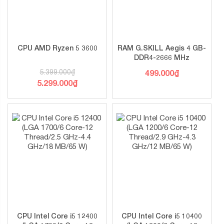
và hiệu quả. Nhờ đó, độ ổn định và tuổi thọ của chiếc
mainboard này sẽ được cải thiện đáng kể.
Hỗ trợ bộ nhớ DDR4 với tốc độ
5066MHz
CPU AMD Ryzen 5 3600
RAM G.SKILL Aegis 4 GB-
DDR4-2666 MHz
5.399.000
₫
499.000
₫
5.299.000
₫
ASRock B660M-HDV được xây dựng trên form Micro
ATX. Chính vì thế, bo mạch chủ này khá nhỏ gọn, đảm bảo
bạn dễ dàng build được các dàn PC tối ưu nhất về kích
thước. Tuy nhiên, sản phẩm vẫn cung cấp 2 khe
cắm RAM hỗ trợ bộ nhớ chuẩn DDR4, cho phép nâng cấp
tối đa lên 64GB dung lượng. Ngoài ra, B660M-HDV còn
hỗ trợ ép xung RAM lên tốc độ 5066MHz.
Giải pháp M.2 tốc độ cao
CPU Intel Core i5 12400
CPU Intel Core i5 10400