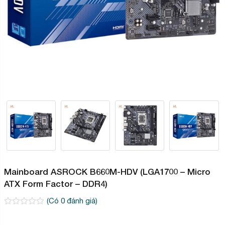
Mainboard ASROCK B660M-HDV (LGA1700 – Micro
ATX Form Factor – DDR4)
(Có
0
đánh giá)
0
2
trên