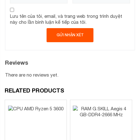
Lưu tên của tôi, email, và trang web trong trình duyệt
này cho lần bình luận kế tiếp của tôi.
Reviews
There are no reviews yet.
RELATED PRODUCTS
Không giống như các bo mạch chủ truyền thống sử dụng
nguồn điện tương tự, ASRock B660M-HDV sử dụng thiết
kế PWM kỹ thuật số (Pulse-Width Modulation) thế hệ tiếp
theo, cung cấp điện áp Vcore cho CPU một cách ổn định