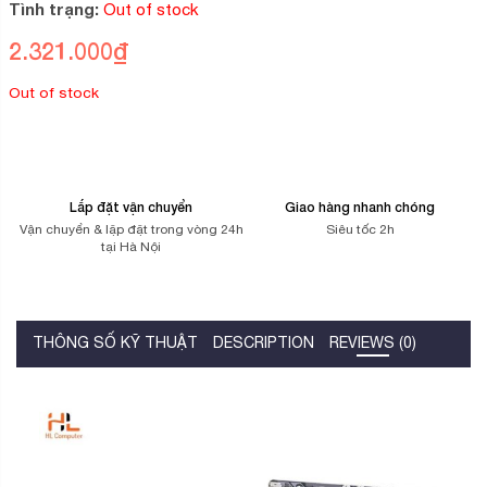
5
Tình trạng:
Out of stock
dựa
trên
2.321.000
₫
đánh
giá
Out of stock
Lắp đặt vận chuyển
Giao hàng nhanh chóng
Vận chuyển & lặp đặt trong vòng 24h
Siêu tốc 2h
tại Hà Nội
THÔNG SỐ KỸ THUẬT
DESCRIPTION
REVIEWS (0)