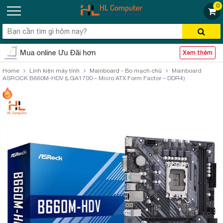
0
Mua online Ưu Đãi hơn
Xem thêm
Home
Linh kiện máy tính
Mainboard - Bo mạch chủ
Mainboard
ASROCK B660M-HDV (LGA1700 – Micro ATX Form Factor – DDR4)