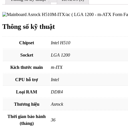
Thông số kỹ thuật
Chipset
Intel H510
Socket
LGA 1200
Kích thước main
m-ITX
CPU hỗ trợ
Intel
Loại RAM
DDR4
Thương hiệu
Asrock
Thời gian bảo hành
36
(tháng)