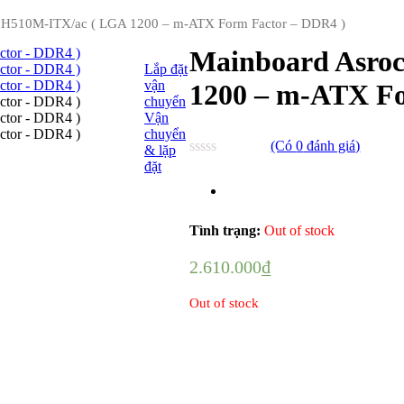
 H510M-ITX/ac ( LGA 1200 – m-ATX Form Factor – DDR4 )
Mainboard Asro
Lắp đặt
vận
1200 – m-ATX Fo
chuyển
Vận
chuyển
(Có
0
đánh giá)
& lặp
đặt
0
2
trên
5
dựa
trên
Tình trạng:
Out of stock
đánh
giá
2.610.000
₫
Out of stock