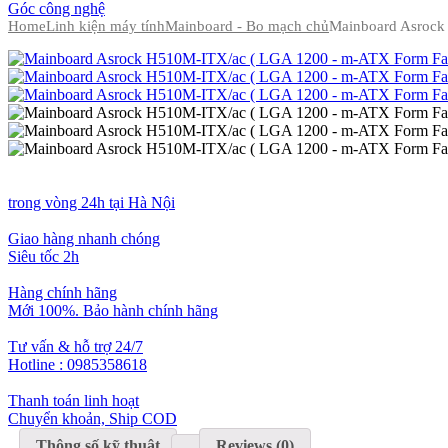
Góc công nghệ
Home
Linh kiện máy tính
Mainboard - Bo mạch chủ
Mainboard Asrock
trong vòng 24h tại Hà Nội
Giao hàng nhanh chóng
Siêu tốc 2h
Hàng chính hãng
Mới 100%. Bảo hành chính hãng
Tư vấn & hỗ trợ 24/7
Hotline : 0985358618
Thanh toán linh hoạt
Chuyển khoản, Ship COD
Thông số kỹ thuật
Reviews (0)