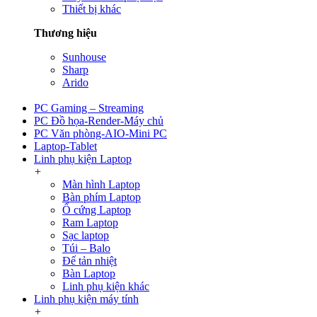
Thiết bị khác
Thương hiệu
Sunhouse
Sharp
Arido
PC Gaming – Streaming
PC Đồ họa-Render-Máy chủ
PC Văn phòng-AIO-Mini PC
Laptop-Tablet
Linh phụ kiện Laptop
+
Màn hình Laptop
Bàn phím Laptop
Ổ cứng Laptop
Ram Laptop
Sạc laptop
Túi – Balo
Đế tản nhiệt
Bàn Laptop
Linh phụ kiện khác
Linh phụ kiện máy tính
+