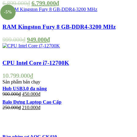
6.899.000
₫
6.799.000
₫
-5%
RAM Kingston Fury 8 GB-DDR4-3200 MHz
999.000
₫
949.000
₫
CPU Intel Core i7-12700K
10.799.000
₫
Sản phẩm bán chạy
Hub USB3.0 đa năng
900.000
₫
450.000
₫
Balo Đựng Laptop Cao Cấp
250.000
₫
210.000
₫
Bàn phím cơ AOC GK410