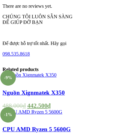
There are no reviews yet.
CHÚNG TÔI LUÔN SẴN SÀNG
ĐỂ GIÚP ĐỠ BẠN
Để được hỗ trợ tốt nhất. Hãy gọi
098.535.8618
Related products
-9%
Nguồn Xignmatek X350
488.000
₫
442.500
₫
-1%
CPU AMD Ryzen 5 5600G