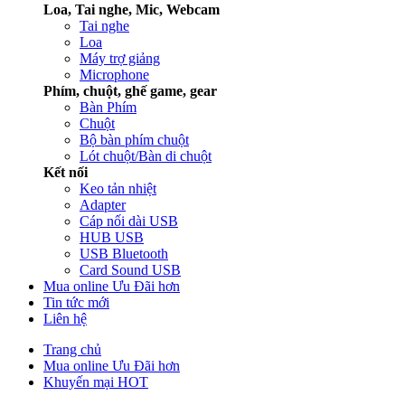
Loa, Tai nghe, Mic, Webcam
Tai nghe
Loa
Máy trợ giảng
Microphone
Phím, chuột, ghế game, gear
Bàn Phím
Chuột
Bộ bàn phím chuột
Lót chuột/Bàn di chuột
Kết nối
Keo tản nhiệt
Adapter
Cáp nối dài USB
HUB USB
USB Bluetooth
Card Sound USB
Mua online Ưu Đãi hơn
Tin tức mới
Liên hệ
Trang chủ
Mua online Ưu Đãi hơn
Khuyến mại HOT