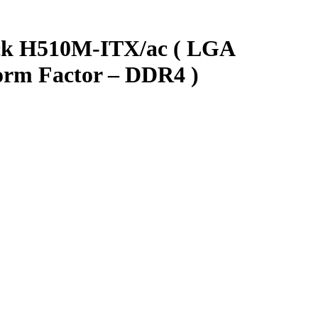
ck H510M-ITX/ac ( LGA
rm Factor – DDR4 )