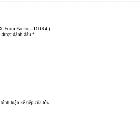
X Form Factor – DDR4 )
c được đánh dấu
*
bình luận kế tiếp của tôi.