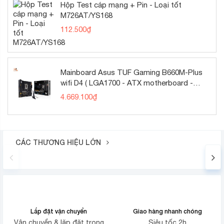
Hộp Test cáp mạng + Pin - Loại tốt
M726AT/YS168
112.500
₫
Mainboard Asus TUF Gaming B660M-Plus
wifi D4 ( LGA1700 - ATX motherboard -
DDR4 )
4.669.100
₫
CÁC THƯƠNG HIỆU LỚN
Lắp đặt vận chuyển
Giao hàng nhanh chóng
Vận chuyển & lặp đặt trong
Siêu tốc 2h