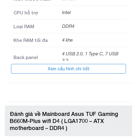
CPU hỗ trợ
Intel
Loại RAM
DDR4
Khe RAM tối đa
4 khe
4 USB 2.0, 1 Type C, 7 USB
Back panel
3.2
Xem cấu hình chi tiết
Thương hiệu
Asus
Thời gian bảo
36
hành (tháng)
Đánh giá về Mainboard Asus TUF Gaming
B660M-Plus wifi D4 ( LGA1700 – ATX
motherboard – DDR4 )