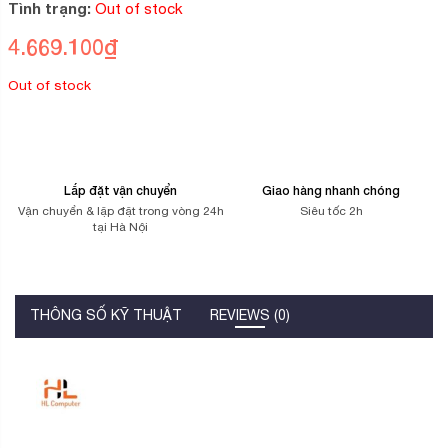
5
Tình trạng:
Out of stock
dựa
trên
4.669.100
₫
đánh
giá
Out of stock
Lắp đặt vận chuyển
Giao hàng nhanh chóng
Vận chuyển & lặp đặt trong vòng 24h
Siêu tốc 2h
tại Hà Nội
THÔNG SỐ KỸ THUẬT
REVIEWS (0)