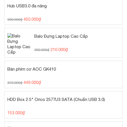
Hub USB3.0 đa năng
450.000
₫
900.000
₫
Balo Đựng Laptop Cao Cấp
210.000
₫
250.000
₫
Bàn phím cơ AOC GK410
449.000
₫
570.000
₫
HDD Box 2.5" Orico 2577U3 SATA (Chuẩn USB 3.0)
153.000
₫