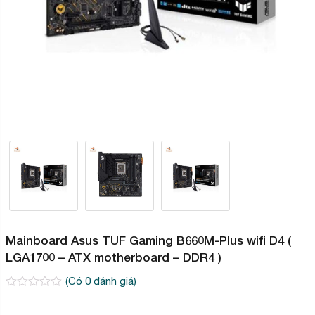
Mainboard Asus TUF Gaming B660M-Plus wifi D4 (
LGA1700 – ATX motherboard – DDR4 )
(Có
0
đánh giá)
0
2
trên