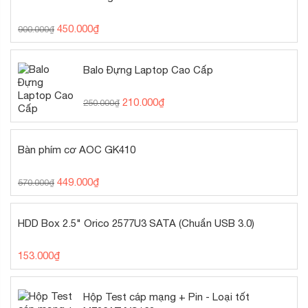
450.000
₫
900.000
₫
Balo Đựng Laptop Cao Cấp
210.000
₫
250.000
₫
Bàn phím cơ AOC GK410
449.000
₫
570.000
₫
HDD Box 2.5" Orico 2577U3 SATA (Chuẩn USB 3.0)
153.000
₫
Hộp Test cáp mạng + Pin - Loại tốt