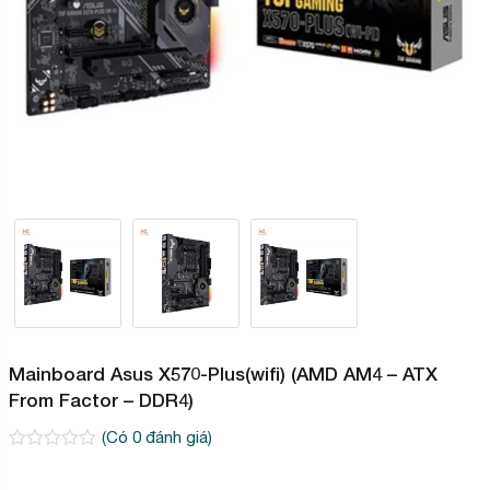
Mainboard Asus X570-Plus(wifi) (AMD AM4 – ATX
From Factor – DDR4)
(Có
0
đánh giá)
0
2
trên