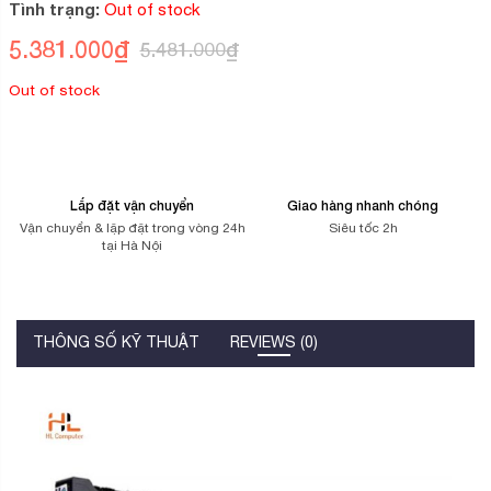
5
Tình trạng:
Out of stock
dựa
trên
5.381.000
₫
5.481.000
₫
đánh
giá
Out of stock
Lắp đặt vận chuyển
Giao hàng nhanh chóng
Vận chuyển & lặp đặt trong vòng 24h
Siêu tốc 2h
tại Hà Nội
THÔNG SỐ KỸ THUẬT
REVIEWS (0)