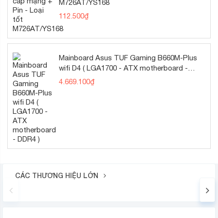
M726AT/YS168
112.500
₫
Mainboard Asus TUF Gaming B660M-Plus
wifi D4 ( LGA1700 - ATX motherboard -
DDR4 )
4.669.100
₫
CÁC THƯƠNG HIỆU LỚN