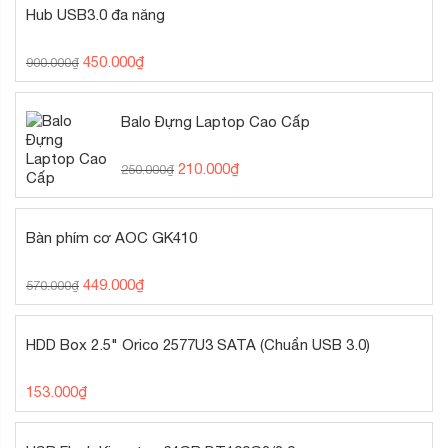
Hub USB3.0 đa năng
450.000
₫
900.000
₫
Balo Đựng Laptop Cao Cấp
210.000
₫
250.000
₫
Bàn phím cơ AOC GK410
449.000
₫
570.000
₫
HDD Box 2.5" Orico 2577U3 SATA (Chuẩn USB 3.0)
153.000
₫