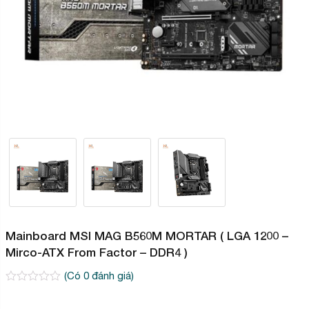
Mainboard MSI MAG B560M MORTAR ( LGA 1200 –
Mirco-ATX From Factor – DDR4 )
(Có
0
đánh giá)
0
2
trên