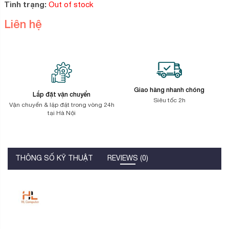
5
Tình trạng:
Out of stock
dựa
trên
Liên hệ
đánh
giá
Giao hàng nhanh chóng
Lắp đặt vận chuyển
Siêu tốc 2h
Vận chuyển & lặp đặt trong vòng 24h
tại Hà Nội
THÔNG SỐ KỸ THUẬT
REVIEWS (0)