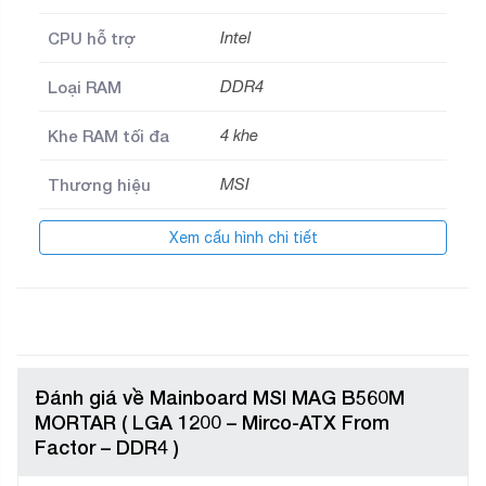
CPU hỗ trợ
Intel
Loại RAM
DDR4
Khe RAM tối đa
4 khe
Thương hiệu
MSI
Thời gian bảo
Xem cấu hình chi tiết
36
hành (tháng)
Đánh giá về Mainboard MSI MAG B560M
MORTAR ( LGA 1200 – Mirco-ATX From
Factor – DDR4 )