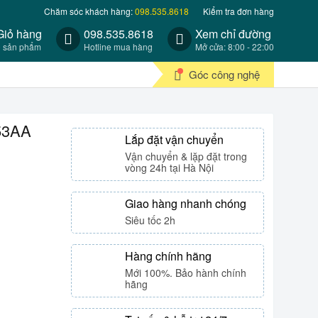
Chăm sóc khách hàng:
098.535.8618
Kiểm tra đơn hàng
Giỏ hàng
098.535.8618
Xem chỉ đường
0 sản phẩm
Hotline mua hàng
Mở cửa: 8:00 - 22:00
Góc công nghệ
53AA
Lắp đặt vận chuyển
Vận chuyển & lặp đặt trong
vòng 24h tại Hà Nội
Giao hàng nhanh chóng
Siêu tốc 2h
Hàng chính hãng
Mới 100%. Bảo hành chính
hãng