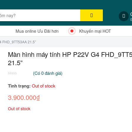
Mua online Ưu Đãi hơn
Khuyến mại HOT
G4 FHD_9TT53AA 21.5”
Màn hình máy tính HP P22V G4 FHD_9TT
21.5”
(Có
0
đánh giá)
0
2
trên
Tình trạng:
Out of stock
5
dựa
3.900.000
₫
trên
đánh
giá
Out of stock