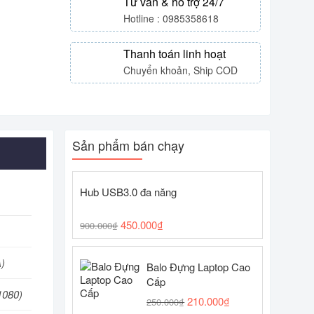
Tư vấn & hỗ trợ 24/7
Hotline : 0985358618
Thanh toán linh hoạt
Chuyển khoản, Ship COD
Sản phẩm bán chạy
Hub USB3.0 đa năng
450.000
₫
900.000
₫
)
Balo Đựng Laptop Cao
Cấp
1080)
210.000
₫
250.000
₫