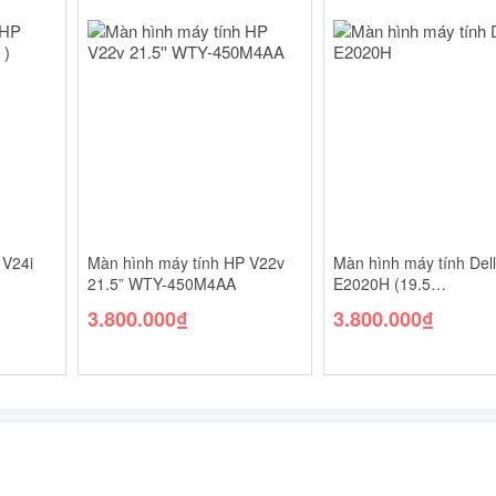
 V24i
Màn hình máy tính HP V22v
Màn hình máy tính Dell
21.5” WTY-450M4AA
E2020H (19.5
inch/HD/TN/60Hz/5ms/
3.800.000
₫
3.800.000
₫
nits/DP+VGA)