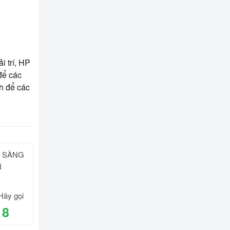
i trí, HP
để các
h để các
N SÀNG
N
Hãy gọi
18