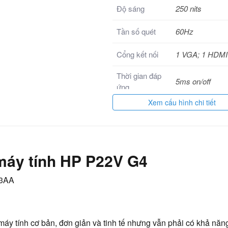
Độ sáng
250 nits
Tần số quét
60Hz
Cổng kết nối
1 VGA; 1 HDMI
Thời gian đáp
5ms on/off
ứng
Xem cấu hình chi tiết
19 W (maximum
Điện năng tiêu
18.5 W (typical)
thụ
W (standby)
Bảo hành
36 tháng
máy tính HP P22V G4
y tính cơ bản, đơn giản và tinh tế nhưng vẫn phải có khả năng