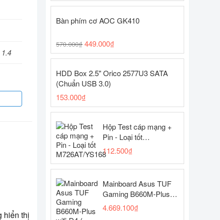
Bàn phím cơ AOC GK410
449.000
₫
570.000
₫
 1.4
HDD Box 2.5" Orico 2577U3 SATA
(Chuẩn USB 3.0)
153.000
₫
),
, 0.5
Hộp Test cáp mạng +
Pin - Loại tốt
M726AT/YS168
112.500
₫
Mainboard Asus TUF
Gaming B660M-Plus
wifi D4 ( LGA1700 -
4.669.100
₫
 hiển thị
ATX motherboard -