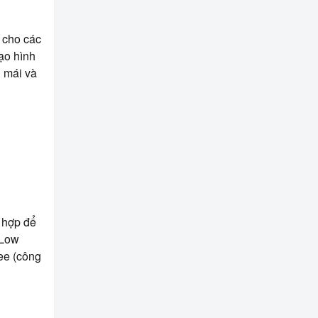
 cho các
ạo hình
i mái và
 hợp để
 Low
ree (công