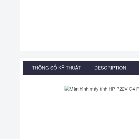
THÔNG SỐ KỸ THUẬT
DESCRIPTION