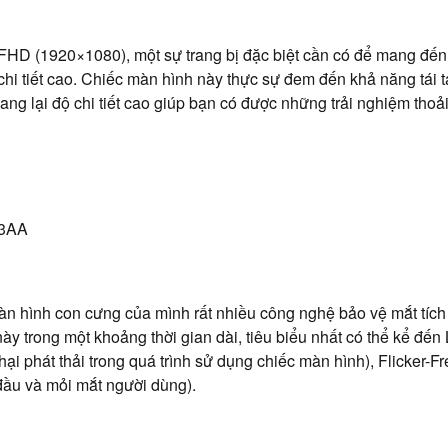
FHD (1920×1080), một sự trang bị đặc biệt cần có để mang đến
chi tiết cao. Chiếc màn hình này thực sự đem đến khả năng tái t
ng lại độ chi tiết cao giúp bạn có được những trải nghiệm thoả
màn hình con cưng của mình rất nhiều công nghệ bảo vệ mắt tích
ày trong một khoảng thời gian dài, tiêu biểu nhất có thể kể đến
ại phát thải trong quá trình sử dụng chiếc màn hình), Flicker-F
đầu và mỏi mắt người dùng).