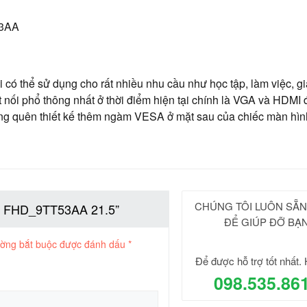
ó thể sử dụng cho rất nhiều nhu cầu như học tập, làm việc, giả
 nối phổ thông nhất ở thời điểm hiện tại chính là VGA và HDMI 
ông quên thiết kế thêm ngàm VESA ở mặt sau của chiếc màn hìn
CHÚNG TÔI LUÔN SẴ
4 FHD_9TT53AA 21.5”
ĐỂ GIÚP ĐỠ BẠ
ường bắt buộc được đánh dấu
*
Để được hỗ trợ tốt nhất. 
098.535.86