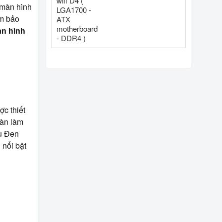
DDR4 )
 màn hình
ảm bảo
n hình
ợc thiết
bàn làm
àu Đen
 nổi bật