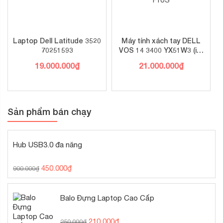
Laptop Dell Latitude 3520
Máy tính xách tay DELL
70251593
VOS 14 3400 YX51W3 (i5-
1135G7/ 8GD4/ 512SSD/
19.000.000
₫
21.000.000
₫
14.0FHD / 3C42WHr/ ĐEN/
W10SL+OFFICE
HOME_ST/2GD5_MX330/
ProS)
Sản phẩm bán chạy
Hub USB3.0 đa năng
450.000
₫
900.000
₫
Balo Đựng Laptop Cao Cấp
210.000
₫
250.000
₫