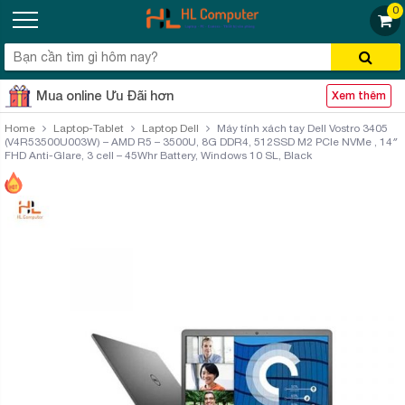
0
Mua online Ưu Đãi hơn
Xem thêm
Home
Laptop-Tablet
Laptop Dell
Máy tính xách tay Dell Vostro 3405
(V4R53500U003W) – AMD R5 – 3500U, 8G DDR4, 512SSD M2 PCIe NVMe , 14″
FHD Anti-Glare, 3 cell – 45Whr Battery, Windows 10 SL, Black