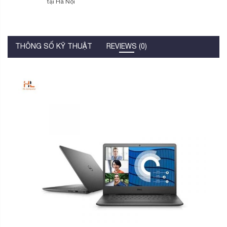
tại Hà Nội
THÔNG SỐ KỸ THUẬT
REVIEWS (0)