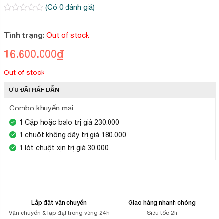
(Có
0
đánh giá)
0
2
trên
5
Tình trạng:
Out of stock
dựa
trên
16.600.000
₫
đánh
giá
Out of stock
ƯU ĐÃI HẤP DẪN
Combo khuyến mai
1 Cặp hoặc balo trị giá 230.000
1 chuột không dây trị giá 180.000
1 lót chuột xịn trị giá 30.000
Lắp đặt vận chuyển
Giao hàng nhanh chóng
Vận chuyển & lặp đặt trong vòng 24h
Siêu tốc 2h