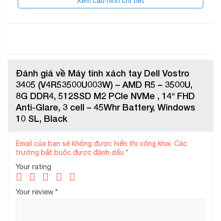
Xem cấu hình chi tiết
Cân nặng
1.6 Kg
Màu sắc
Đen
OS
Windows 10 SL
Đánh giá về Máy tính xách tay Dell Vostro
3405 (V4R53500U003W) – AMD R5 – 3500U,
8G DDR4, 512SSD M2 PCIe NVMe , 14″ FHD
Anti-Glare, 3 cell – 45Whr Battery, Windows
10 SL, Black
Email của bạn sẽ không được hiển thị công khai.
Các
trường bắt buộc được đánh dấu
*
Your rating
Your review
*