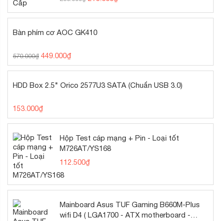
Bàn phím cơ AOC GK410
449.000
₫
570.000
₫
HDD Box 2.5" Orico 2577U3 SATA (Chuẩn USB 3.0)
153.000
₫
Hộp Test cáp mạng + Pin - Loại tốt
M726AT/YS168
112.500
₫
Mainboard Asus TUF Gaming B660M-Plus
wifi D4 ( LGA1700 - ATX motherboard -