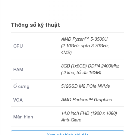
Thông số kỹ thuật
AMD Ryzen™ 5-3500U
CPU
(2.10GHz upto 3.70GHz,
4MB)
8GB (1x8GB) DDR4 2400Mhz
RAM
( 2 khe, tối đa 16GB)
Ổ cứng
512SSD M2 PCIe NVMe
VGA
AMD Radeon™ Graphics
14.0 inch FHD (1920 x 1080)
Màn hình
Anti-Glare
Pin
3 cell – 45Whr