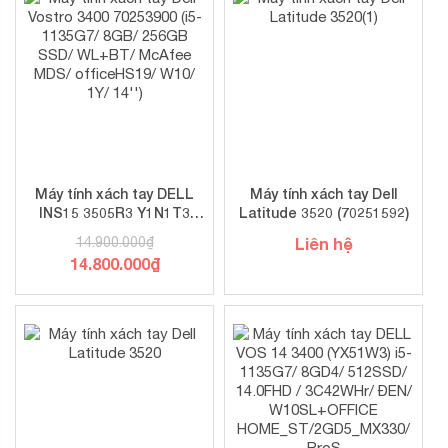
Máy tính xách tay DELL
Máy tính xách tay Dell
INS15 3505R3 Y1N1T3
Latitude 3520 (70251592)
(3250U/ 8GD4/ 256SSD/
14.900.000
₫
Liên hệ
15.6FHD/ BT/ 3C42WHr/
14.800.000
₫
ĐEN/ W10SL+OFFICE
HOME_ST/ PreSup)