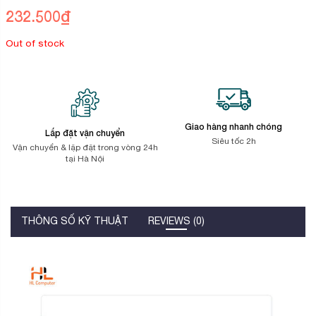
trên
232.500
₫
đánh
giá
Out of stock
Giao hàng nhanh chóng
Lắp đặt vận chuyển
Siêu tốc 2h
Vận chuyển & lặp đặt trong vòng 24h
tại Hà Nội
THÔNG SỐ KỸ THUẬT
REVIEWS (0)