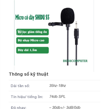
Thông số kỹ thuật
Dải tần số:
35hz-18hz
Tín hiệu/ tiếng ồn:
74db SPL
Độ nhạy:
– 30db+/- 3dB/0db