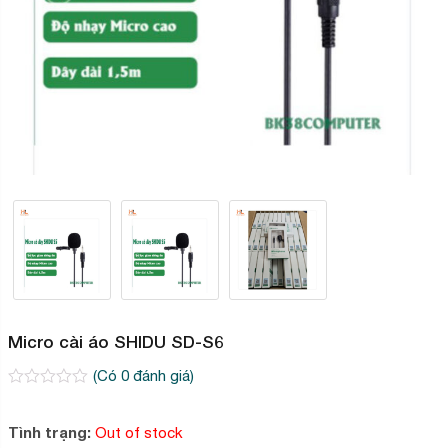
Micro cài áo SHIDU SD-S6
(Có
0
đánh giá)
0
2
trên
5
Tình trạng:
Out of stock
dựa