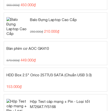
450.000
₫
900.000
₫
Balo Đựng Laptop Cao Cấp
210.000
₫
250.000
₫
Bàn phím cơ AOC GK410
449.000
₫
570.000
₫
HDD Box 2.5" Orico 2577U3 SATA (Chuẩn USB 3.0)
153.000
₫
Hộp Test cáp mạng + Pin - Loại tốt
M726AT/YS168