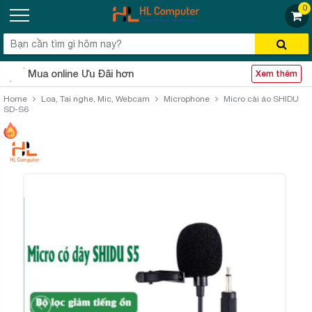
0
Mua online Ưu Đãi hơn
Xem thêm
Home
Loa, Tai nghe, Mic, Webcam
Microphone
Micro cài áo SHIDU
SD-S6