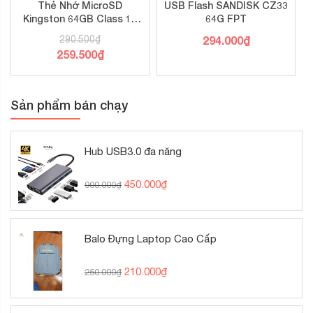
Thẻ Nhớ MicroSD
USB Flash SANDISK CZ33
Kingston 64GB Class 10
64G FPT
100Mbs
290.500
₫
294.000
₫
259.500
₫
Sản phẩm bán chạy
Hub USB3.0 đa năng
450.000
₫
900.000
₫
Balo Đựng Laptop Cao Cấp
210.000
₫
250.000
₫