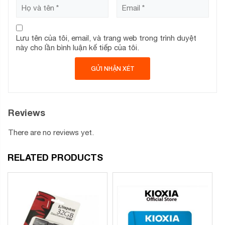
chất liệu tốt nên có khả năng chịu nhiệt độ cao, chống sốc,
chống nước, chống tia X tốt.
Ngoài ra, sản phẩm còn đi kèm áo thẻ SD Adapter để bạn
Lưu tên của tôi, email, và trang web trong trình duyệt
có thể sử dụng như 1 thẻ SD một cách thuận tiện.
này cho lần bình luận kế tiếp của tôi.
Reviews
There are no reviews yet.
RELATED PRODUCTS