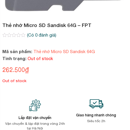
Thẻ nhớ Micro SD Sandisk 64G – FPT
(Có
0
đánh giá)
0
2
trên
5
Mã sản phẩm:
Thẻ nhớ Micro SD Sandisk 64G
dựa
Tình trạng:
Out of stock
trên
đánh
giá
262.500
₫
Out of stock
Giao hàng nhanh chóng
Lắp đặt vận chuyển
Siêu tốc 2h
Vận chuyển & lặp đặt trong vòng 24h
tại Hà Nội