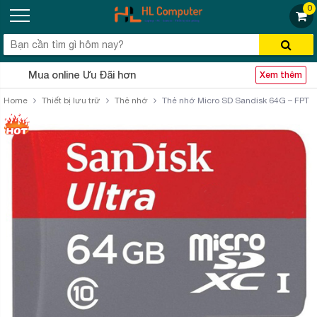
0
Mua online Ưu Đãi hơn
Xem thêm
Home
Thiết bị lưu trữ
Thẻ nhớ
Thẻ nhớ Micro SD Sandisk 64G – FPT