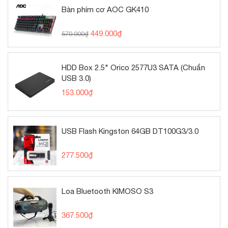
Bàn phím cơ AOC GK410
449.000
₫
570.000
₫
HDD Box 2.5" Orico 2577U3 SATA (Chuẩn
USB 3.0)
153.000
₫
USB Flash Kingston 64GB DT100G3/3.0
277.500
₫
Loa Bluetooth KIMOSO S3
367.500
₫