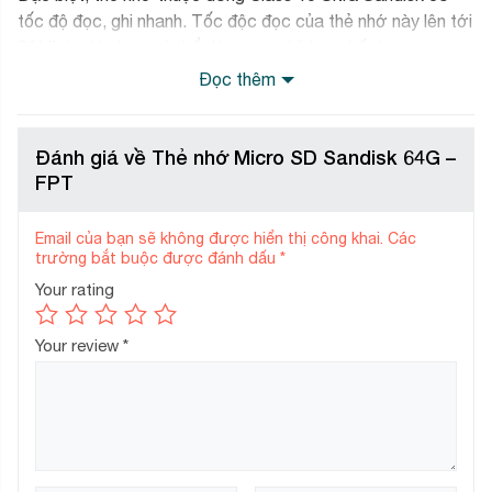
tốc độ đọc, ghi nhanh. Tốc độc đọc của thẻ nhớ này lên tới
80Mb/s giúp bạn có thể dùng quay Video chất lượng cao
Full HD.
Đọc thêm
Đánh giá về Thẻ nhớ Micro SD Sandisk 64G –
FPT
Email của bạn sẽ không được hiển thị công khai.
Các
trường bắt buộc được đánh dấu
*
Your rating
Your review
*
Thẻ nhớ được sản xuất theo quy trình công nghệ cao,