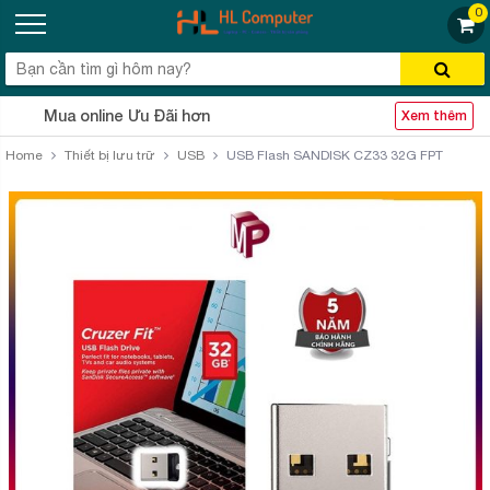
0
Mua online Ưu Đãi hơn
Xem thêm
Home
Thiết bị lưu trữ
USB
USB Flash SANDISK CZ33 32G FPT