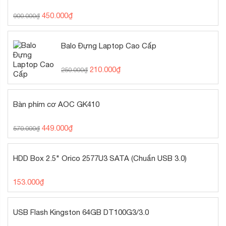
450.000
₫
900.000
₫
Balo Đựng Laptop Cao Cấp
210.000
₫
250.000
₫
Bàn phím cơ AOC GK410
449.000
₫
570.000
₫
HDD Box 2.5" Orico 2577U3 SATA (Chuẩn USB 3.0)
153.000
₫
USB Flash Kingston 64GB DT100G3/3.0