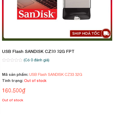
USB Flash SANDISK CZ33 32G FPT
(Có
0
đánh giá)
0
2
trên
5
Mã sản phẩm:
USB Flash SANDISK CZ33 32G
dựa
Tình trạng:
Out of stock
trên
đánh
giá
160.500
₫
Out of stock