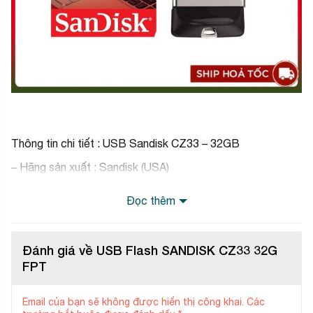
Thông tin chi tiết : USB Sandisk CZ33 – 32GB
– Hãng sản xuất : Sandisk (USA)
– Chuẩn giao tiếp USB 2.0
Đọc thêm
– Tốc độ đọc : 25Mb/s
– Tốc độ ghi : 5-8Mb/s
Đánh giá về USB Flash SANDISK CZ33 32G
– Dung lượng : 32GB 16Gb theo phân loại Tại nhà phân
FPT
phối Vĩnh Xuân SPC hoặc Vpmax
– Xuất xứ : China
Email của bạn sẽ không được hiển thị công khai.
Các