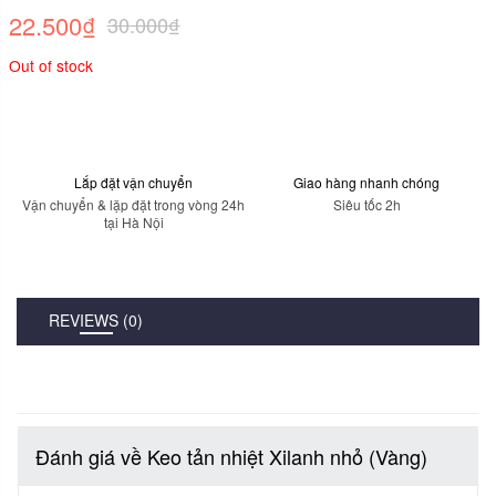
trên
22.500
₫
30.000
₫
đánh
giá
Out of stock
Lắp đặt vận chuyển
Giao hàng nhanh chóng
Vận chuyển & lặp đặt trong vòng 24h
Siêu tốc 2h
tại Hà Nội
REVIEWS (0)
Đánh giá về Keo tản nhiệt Xilanh nhỏ (Vàng)