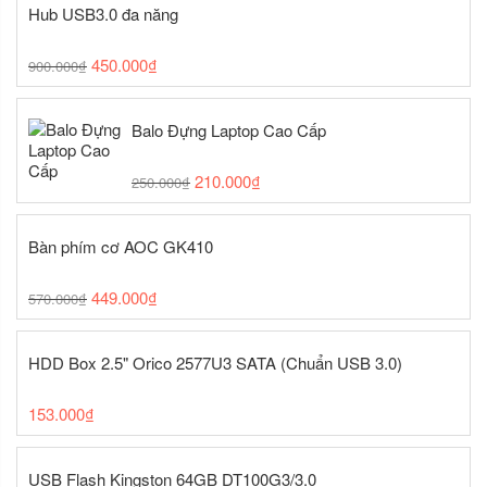
Hub USB3.0 đa năng
450.000
₫
900.000
₫
Balo Đựng Laptop Cao Cấp
210.000
₫
250.000
₫
Bàn phím cơ AOC GK410
449.000
₫
570.000
₫
HDD Box 2.5" Orico 2577U3 SATA (Chuẩn USB 3.0)
153.000
₫
USB Flash Kingston 64GB DT100G3/3.0