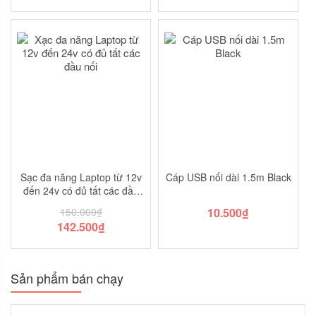
Sạc đa năng Laptop từ 12v
Cáp USB nối dài 1.5m Black
đến 24v có đủ tất các đầu
nối
150.000
₫
10.500
₫
142.500
₫
Sản phẩm bán chạy