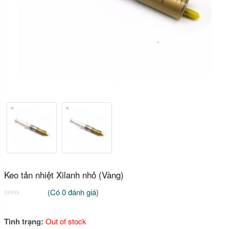
Keo tản nhiệt Xilanh nhỏ (Vàng)
(Có
0
đánh giá)
0
2
trên
5
Tình trạng:
Out of stock
dựa