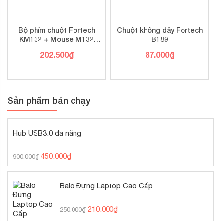
Bộ phím chuột Fortech
Chuột không dây Fortech
KM132 + Mouse M132
B189
(Bán rất nhiều) –
202.500
₫
87.000
₫
Multimedia (SL 20b tặng 1)
Sản phẩm bán chạy
Hub USB3.0 đa năng
450.000
₫
900.000
₫
Balo Đựng Laptop Cao Cấp
210.000
₫
250.000
₫