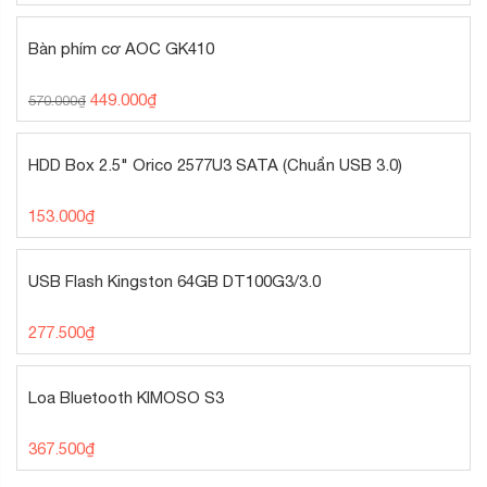
Bàn phím cơ AOC GK410
449.000
₫
570.000
₫
HDD Box 2.5" Orico 2577U3 SATA (Chuẩn USB 3.0)
153.000
₫
USB Flash Kingston 64GB DT100G3/3.0
277.500
₫
Loa Bluetooth KIMOSO S3
367.500
₫