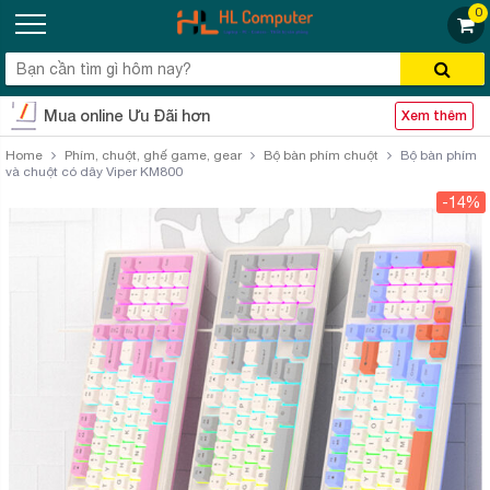
0
Mua online Ưu Đãi hơn
Xem thêm
Home
Phím, chuột, ghế game, gear
Bộ bàn phím chuột
Bộ bàn phím
và chuột có dây Viper KM800
-14%