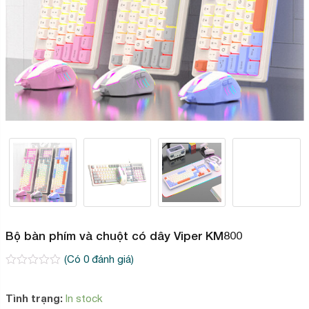
Bộ bàn phím và chuột có dây Viper KM800
(Có
0
đánh giá)
0
2
trên
5
Tình trạng:
In stock
dựa