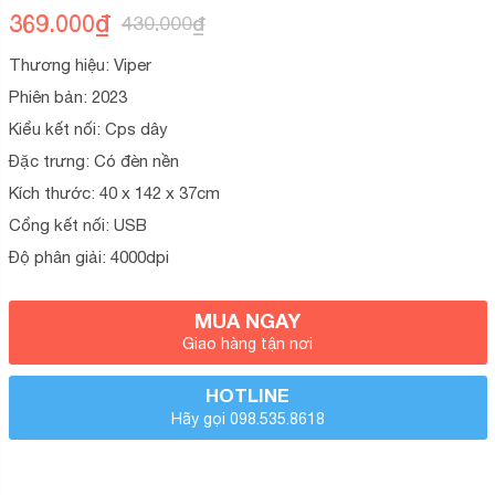
trên
369.000
₫
430.000
₫
đánh
giá
Thương hiệu: Viper
Phiên bản: 2023
Kiểu kết nối: Cps dây
Đặc trưng: Có đèn nền
Kích thước: 40 x 142 x 37cm
Cổng kết nối: USB
Độ phân giải: 4000dpi
MUA NGAY
Giao hàng tận nơi
HOTLINE
Hãy gọi 098.535.8618