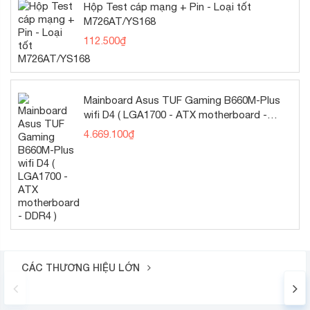
Hộp Test cáp mạng + Pin - Loại tốt
M726AT/YS168
112.500
₫
Mainboard Asus TUF Gaming B660M-Plus
wifi D4 ( LGA1700 - ATX motherboard -
DDR4 )
4.669.100
₫
CÁC THƯƠNG HIỆU LỚN