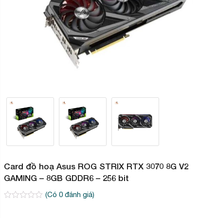
Card đồ hoạ Asus ROG STRIX RTX 3070 8G V2
GAMING – 8GB GDDR6 – 256 bit
(Có
0
đánh giá)
0
2
trên