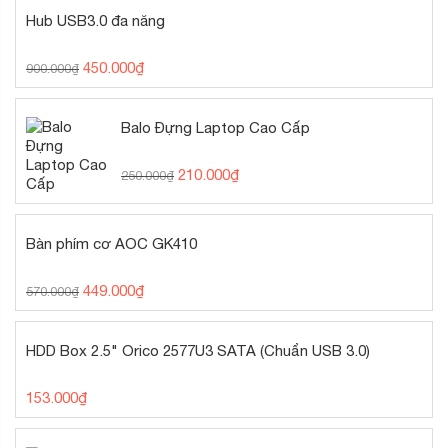
Hub USB3.0 đa năng
450.000
₫
900.000
₫
Balo Đựng Laptop Cao Cấp
210.000
₫
250.000
₫
Bàn phím cơ AOC GK410
449.000
₫
570.000
₫
HDD Box 2.5" Orico 2577U3 SATA (Chuẩn USB 3.0)
153.000
₫