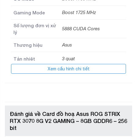
Gaming Mode
Boost 1725 MHz
Số lượng đơn vị xử
5888 CUDA Cores
lý
Thương hiệu
Asus
Tản nhiệt
3 quạt
Xem cấu hình chi tiết
Thời gian bảo
36
hành (tháng)
Đánh giá về Card đồ hoạ Asus ROG STRIX
RTX 3070 8G V2 GAMING – 8GB GDDR6 – 256
bit