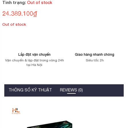
5
Tình trạng:
Out of stock
dựa
trên
24.389.100
₫
đánh
giá
Out of stock
Lắp đặt vận chuyển
Giao hàng nhanh chóng
Vận chuyển & lặp đặt trong vòng 24h
Siêu tốc 2h
tại Hà Nội
THÔNG SỐ KỸ THUẬT
REVIEWS (0)