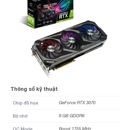
Thông số kỹ thuật
Chip đồ họa
GeForce RTX 3070
Bộ nhớ
8 GB GDDR6
OC Mode
Boost 1755 MHz