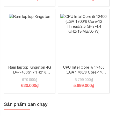
Ram laptop Kingston 4G
CPU Intel Core i5 12400
D4-2400S17 1Rx16
(LGA 1700/6 Core-12
SODIMM
Thread/2.5 GHz-4.4
670.000
₫
5.799.000
₫
GHz/18 MB/65 W)
620.000
₫
5.699.000
₫
Sản phẩm bán chạy