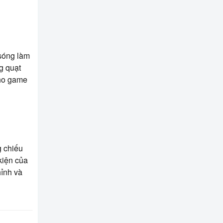
sóng làm
g quạt
cho game
 chiếu
kiện của
hỉnh và