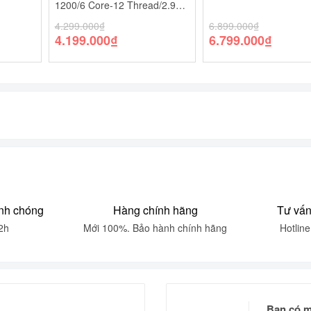
1200/6 Core-12 Thread/2.9
GHz-4.3 GHz/12 MB/65 W)
4.299.000
₫
6.899.000
₫
4.199.000
₫
6.799.000
₫
nh chóng
Hàng chính hãng
Tư vấn
2h
Mới 100%. Bảo hành chính hãng
Hotlin
Bạn có m