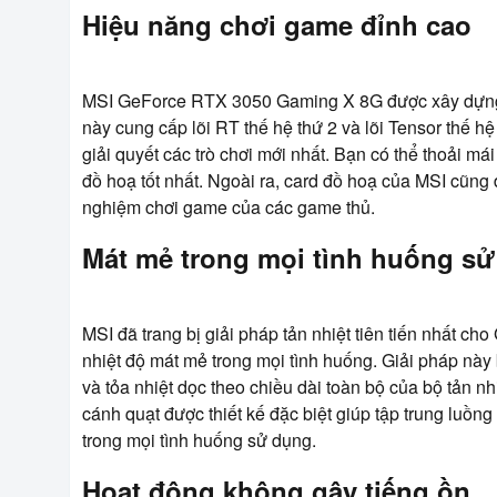
Hiệu năng chơi game đỉnh cao
MSI GeForce RTX 3050 Gaming X 8G được xây dựng v
này cung cấp lõi RT thế hệ thứ 2 và lõi Tensor thế hệ
giải quyết các trò chơi mới nhất. Bạn có thể thoải m
đồ hoạ tốt nhất. Ngoài ra, card đồ hoạ của MSI cũng đ
nghiệm chơi game của các game thủ.
Mát mẻ trong mọi tình huống s
MSI đã trang bị giải pháp tản nhiệt tiên tiến nhất
nhiệt độ mát mẻ trong mọi tình huống. Giải pháp này
và tỏa nhiệt dọc theo chiều dài toàn bộ của bộ tản n
cánh quạt được thiết kế đặc biệt giúp tập trung luồ
trong mọi tình huống sử dụng.
Hoạt động không gây tiếng ồn