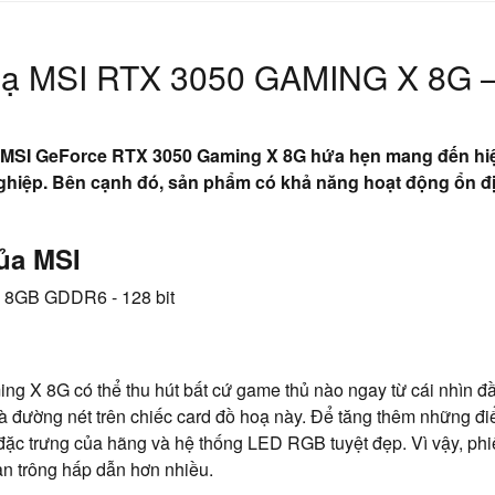
 hoạ MSI RTX 3050 GAMING X 8G 
oạ MSI GeForce RTX 3050 Gaming X 8G hứa hẹn mang đến hi
hiệp. Bên cạnh đó, sản phẩm có khả năng hoạt động ổn đị
của MSI
 X 8G có thể thu hút bất cứ game thủ nào ngay từ cái nhìn đầ
và đường nét trên chiếc card đồ hoạ này. Để tăng thêm những đ
đặc trưng của hãng và hệ thống LED RGB tuyệt đẹp. Vì vậy, ph
n trông hấp dẫn hơn nhiều.