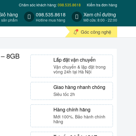
Chăm sóc khách hàng:
098.535.8618
Kiểm tra đơn hàng
Giỏ hàng
098.535.8618
Xem chỉ đường
0 sản phẩm
Hotline mua hàng
Mở cửa: 8:00 - 22:00
Góc công nghệ
 – 8GB
Lắp đặt vận chuyển
Vận chuyển & lặp đặt trong
vòng 24h tại Hà Nội
Giao hàng nhanh chóng
Siêu tốc 2h
Hàng chính hãng
Mới 100%. Bảo hành chính
hãng