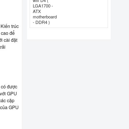
DDR4 )
Kiến trúc
ộ cao để
i cài đặt
rải
n có được
a với GPU
 các cặp
ộ của GPU