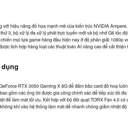
ới hiệu năng đồ họa mạnh mẽ của kiến ​​trúc NVIDIA Ampere. 
 thứ 3, bộ xử lý đa xử lý phát trực tuyến mới và bộ nhớ G6 tốc đ
ái chiến mọi tựa game hàng đầu hiện nay ở độ phân giải 1080p vớ
ược tích hợp hàng loạt các thuật toán AI nâng cao để cải thiện t
ử dụng
 cho GeForce RTX 3050 Gaming X 8G để đảm bảo card đồ hoạ luô
 bao gồm các ống lõi được gia công chính xác để tiếp xúc tối đ
hiệt để làm mát tối ưu. Kết hợp với bộ đôi quạt TORX Fan 4.0 có
ng không khí vào hệ thống làm mát để nhanh chóng giảm nhiệt đ