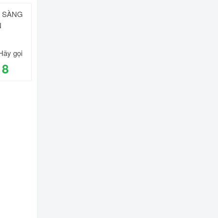
N SÀNG
N
Hãy gọi
18