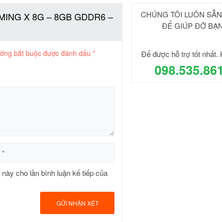
CHÚNG TÔI LUÔN SẴ
GAMING X 8G – 8GB GDDR6 –
ĐỂ GIÚP ĐỠ BẠ
ường bắt buộc được đánh dấu
*
Để được hỗ trợ tốt nhất. 
098.535.86
t này cho lần bình luận kế tiếp của