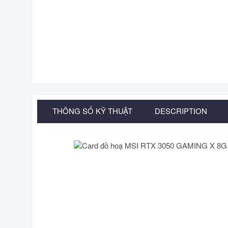
THÔNG SỐ KỸ THUẬT
DESCRIPTION