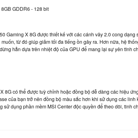
0 Gaming X 8G được thiết kế với các cánh vây 2.0 cong dạng 
uốn, từ đó giúp giảm tối đa tiếng ồn gây ra. Hơn nữa, hệ thốn
c dừng hẳn dựa trên nhiệt độ của GPU để mang lại sự yên tĩnh 
8G có thể được tuỳ chỉnh hoặc đồng bộ dễ dàng các hiệu ứng
se của bạn trở nên đồng bộ màu sắc hơn khi sử dụng các linh 
g sử dụng phần mềm MSI Center độc quyền để theo dõi, tinh c