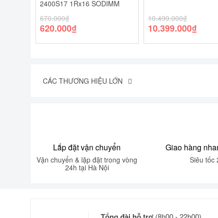
2400S17 1Rx16 SODIMM
670.000
₫
10.499.000
₫
620.000
₫
10.399.000
₫
CÁC THƯƠNG HIỆU LỚN
Lắp đặt vận chuyển
Giao hàng nha
Vận chuyển & lặp đặt trong vòng
Siêu tốc 
24h tại Hà Nội
Tổng đài hỗ trợ
(8h00 - 22h00)