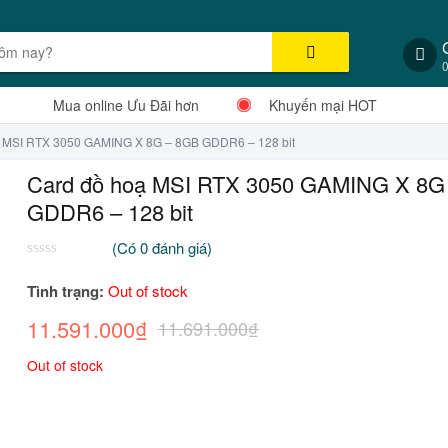
Mua online Ưu Đãi hơn
Khuyến mại HOT
ạ MSI RTX 3050 GAMING X 8G – 8GB GDDR6 – 128 bit
Card đồ hoạ MSI RTX 3050 GAMING X 8G
GDDR6 – 128 bit
(Có
0
đánh giá)
0
2
trên
Tình trạng:
Out of stock
5
dựa
11.591.000
₫
11.691.000
₫
trên
đánh
giá
Out of stock