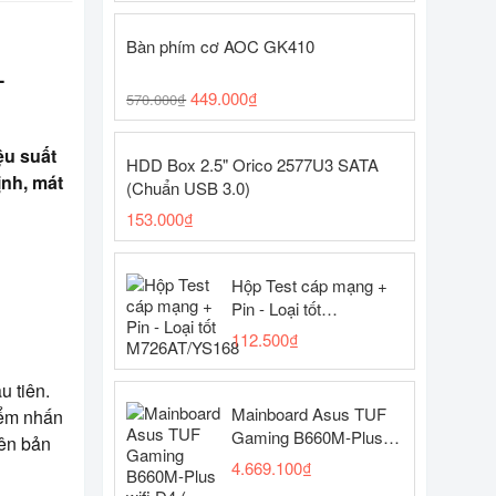
Bàn phím cơ AOC GK410
–
449.000
₫
570.000
₫
ệu suất
HDD Box 2.5" Orico 2577U3 SATA
nh, mát
(Chuẩn USB 3.0)
153.000
₫
Hộp Test cáp mạng +
Pin - Loại tốt
M726AT/YS168
112.500
₫
u tiên.
Mainboard Asus TUF
iểm nhấn
Gaming B660M-Plus
iên bản
wifi D4 ( LGA1700 -
4.669.100
₫
ATX motherboard -