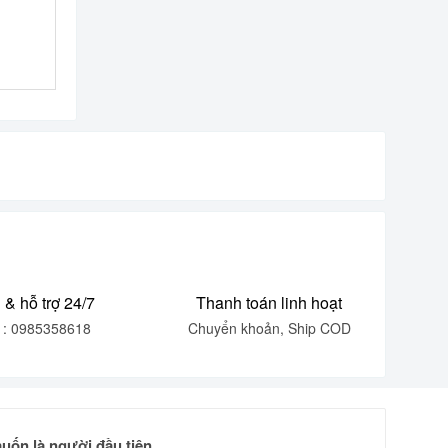
 & hỗ trợ 24/7
Thanh toán linh hoạt
e : 0985358618
Chuyển khoản, Ship COD
uốn là người đầu tiên