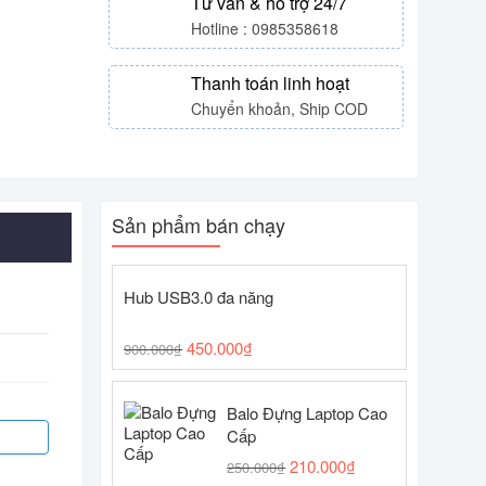
Tư vấn & hỗ trợ 24/7
Hotline : 0985358618
Thanh toán linh hoạt
Chuyển khoản, Ship COD
Sản phẩm bán chạy
Hub USB3.0 đa năng
450.000
₫
900.000
₫
Balo Đựng Laptop Cao
Cấp
210.000
₫
250.000
₫