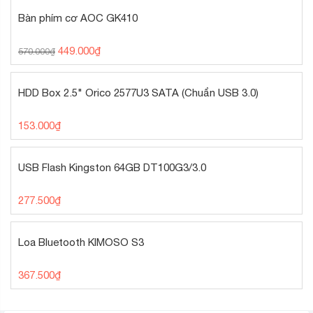
Bàn phím cơ AOC GK410
449.000
₫
570.000
₫
HDD Box 2.5" Orico 2577U3 SATA (Chuẩn USB 3.0)
153.000
₫
USB Flash Kingston 64GB DT100G3/3.0
277.500
₫
Loa Bluetooth KIMOSO S3
367.500
₫