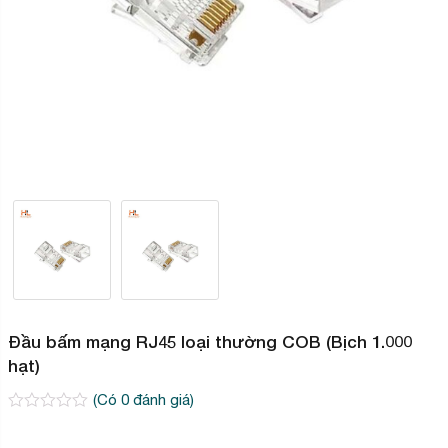
Đầu bấm mạng RJ45 loại thường COB (Bịch 1.000
hạt)
(Có
0
đánh giá)
0
2
trên