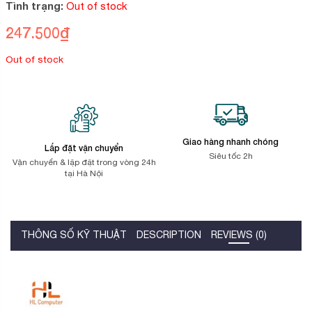
5
Tình trạng:
Out of stock
dựa
trên
247.500
₫
đánh
giá
Out of stock
Giao hàng nhanh chóng
Lắp đặt vận chuyển
Siêu tốc 2h
Vận chuyển & lặp đặt trong vòng 24h
tại Hà Nội
THÔNG SỐ KỸ THUẬT
DESCRIPTION
REVIEWS (0)