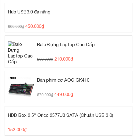
Hub USB3.0 đa năng
450.000
₫
900.000
₫
Balo Đựng Laptop Cao Cấp
210.000
₫
250.000
₫
Bàn phím cơ AOC GK410
449.000
₫
570.000
₫
HDD Box 2.5" Orico 2577U3 SATA (Chuẩn USB 3.0)
153.000
₫