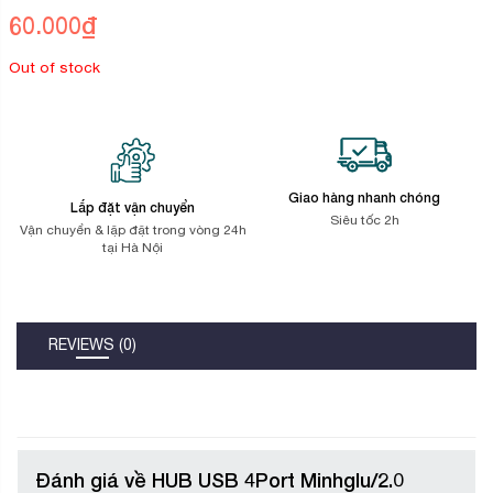
trên
60.000
₫
đánh
giá
Out of stock
Giao hàng nhanh chóng
Lắp đặt vận chuyển
Siêu tốc 2h
Vận chuyển & lặp đặt trong vòng 24h
tại Hà Nội
REVIEWS (0)
Đánh giá về HUB USB 4Port Minhglu/2.0