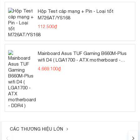
Hộp Test cáp mạng + Pin - Loại tốt
M726AT/YS168
112.500
₫
Mainboard Asus TUF Gaming B660M-Plus
wifi D4 ( LGA1700 - ATX motherboard -
DDR4 )
4.669.100
₫
CÁC THƯƠNG HIỆU LỚN