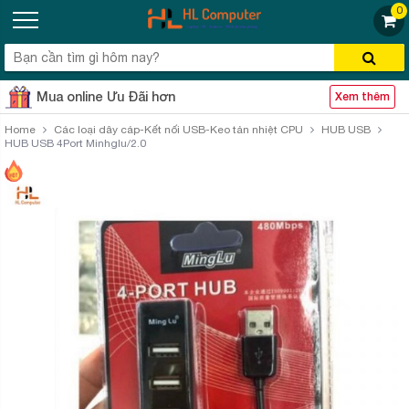
0
Mua online Ưu Đãi hơn
Xem thêm
Home
Các loại dây cáp-Kết nối USB-Keo tản nhiệt CPU
HUB USB
HUB USB 4Port Minhglu/2.0