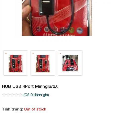
HUB USB 4Port Minhglu/2.0
(Có
0
đánh giá)
0
2
trên
5
Tình trạng:
Out of stock
dựa