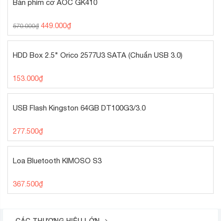
Bàn phím cơ AOC GK410
449.000
₫
570.000
₫
HDD Box 2.5" Orico 2577U3 SATA (Chuẩn USB 3.0)
153.000
₫
USB Flash Kingston 64GB DT100G3/3.0
277.500
₫
Loa Bluetooth KIMOSO S3
367.500
₫
CÁC THƯƠNG HIỆU LỚN