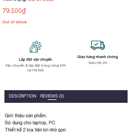
đánh
giá
79.500
₫
Out of stock
Giao hàng nhanh chóng
Lắp đặt vận chuyển
Siêu tốc 2h
Vận chuyển & lặp đặt trong vòng 24h
tại Hà Nội
DESCRIPTION
REVIEWS (0)
Giới thiệu sản phẩm:
Sử dụng cho laptop, PC
Thiết kế 2 loa tiện lợi nhỏ gọn