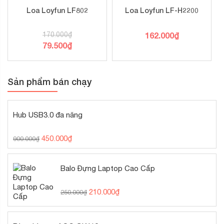
Loa Loyfun LF802
Loa Loyfun LF-H2200
170.000
₫
162.000
₫
79.500
₫
Sản phẩm bán chạy
Hub USB3.0 đa năng
450.000
₫
900.000
₫
Balo Đựng Laptop Cao Cấp
210.000
₫
250.000
₫