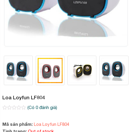
Loa Loyfun LF804
(Có
0
đánh giá)
0
2
trên
5
Mã sản phẩm:
Loa Loyfun LF804
dựa
Tình trạng:
Out of stock
trên