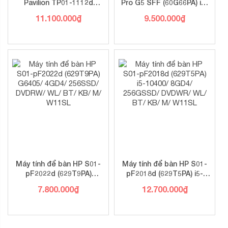
Pavilion TP01-1112d
Pro G5 SFF (60G66PA) i3-
(180S2AA)/ Silver/ Intel
10105/ 4GD4/ 256GSSD/
11.100.000
₫
9.500.000
₫
Core i5-10400 (2.90GHz,
WL/ BT/ KB/ M/ W11SL
12MB)/ RAM 4GB DDR4/
HDD 1TB/ Intel UHD
Graphics/ DVDRW/ Wlan
ac+BT/ Key & Mouse/ Win
10H/ 1Yr
Máy tính để bàn HP S01-
Máy tính để bàn HP S01-
pF2022d (629T9PA)
pF2018d (629T5PA) i5-
G6405/ 4GD4/ 256SSD/
10400/ 8GD4/ 256GSSD/
7.800.000
₫
12.700.000
₫
DVDRW/ WL/ BT/ KB/ M/
DVDWR/ WL/ BT/ KB/ M/
W11SL
W11SL