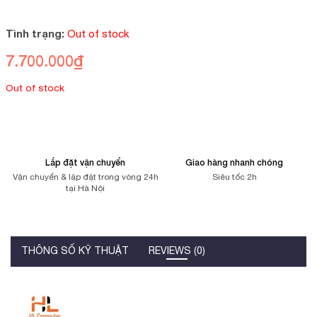
0
2
trên
5
Tình trạng:
Out of stock
dựa
trên
7.700.000
₫
đánh
giá
Out of stock
Lắp đặt vận chuyển
Giao hàng nhanh chóng
Vận chuyển & lặp đặt trong vòng 24h
Siêu tốc 2h
tại Hà Nội
THÔNG SỐ KỸ THUẬT
REVIEWS (0)