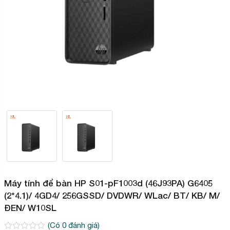
Máy tính để bàn HP S01-pF1003d (46J93PA) G6405
(2*4.1)/ 4GD4/ 256GSSD/ DVDWR/ WLac/ BT/ KB/ M/
ĐEN/ W10SL
(Có
0
đánh giá)