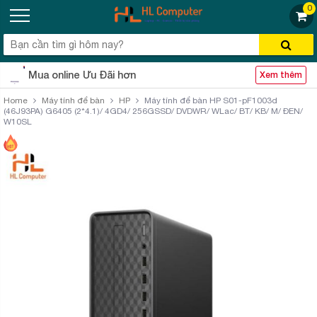
0
Mua online Ưu Đãi hơn
Xem thêm
Home
Máy tính để bàn
HP
Máy tính để bàn HP S01-pF1003d
(46J93PA) G6405 (2*4.1)/ 4GD4/ 256GSSD/ DVDWR/ WLac/ BT/ KB/ M/ ĐEN/
W10SL