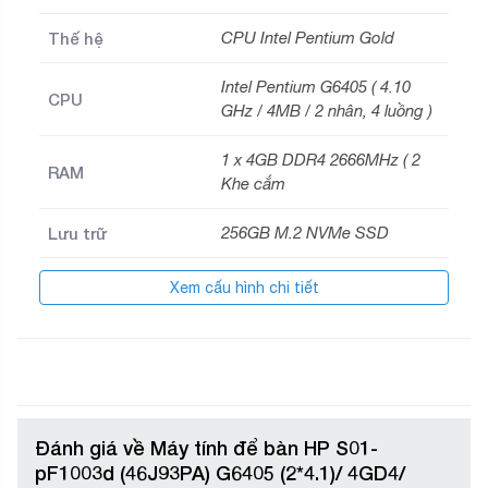
Thế hệ
CPU Intel Pentium Gold
Intel Pentium G6405 ( 4.10
CPU
GHz / 4MB / 2 nhân, 4 luồng )
1 x 4GB DDR4 2666MHz ( 2
RAM
Khe cắm
Lưu trữ
256GB M.2 NVMe SSD
Hệ điều hành
Windows 10 Home SL 64-bit
Xem cấu hình chi tiết
Chip đồ họa
Intel UHD Graphics 610
Khối lượng
3.633 kg
Bảo hành
36 tháng
Đánh giá về Máy tính để bàn HP S01-
pF1003d (46J93PA) G6405 (2*4.1)/ 4GD4/