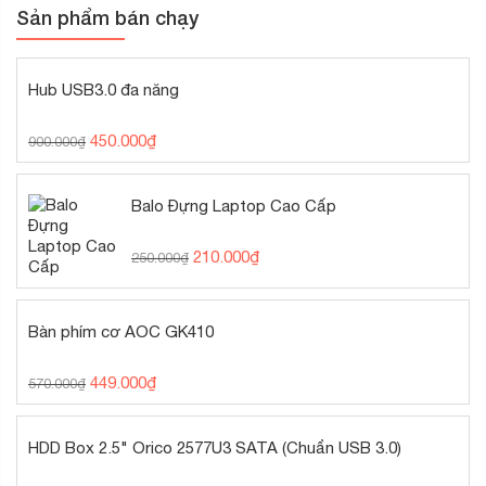
Sản phẩm bán chạy
Hub USB3.0 đa năng
450.000
₫
900.000
₫
Balo Đựng Laptop Cao Cấp
210.000
₫
250.000
₫
Bàn phím cơ AOC GK410
449.000
₫
570.000
₫
HDD Box 2.5" Orico 2577U3 SATA (Chuẩn USB 3.0)