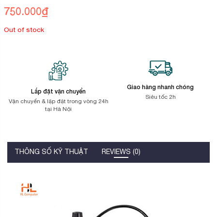
trên
750.000
₫
đánh
giá
Out of stock
Giao hàng nhanh chóng
Lắp đặt vận chuyển
Siêu tốc 2h
Vận chuyển & lặp đặt trong vòng 24h
tại Hà Nội
THÔNG SỐ KỸ THUẬT
REVIEWS (0)