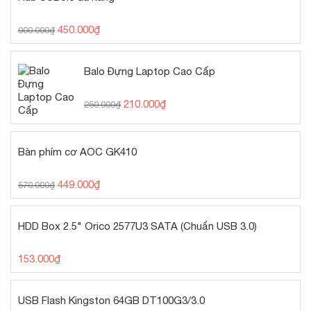
450.000
₫
900.000
₫
Balo Đựng Laptop Cao Cấp
210.000
₫
250.000
₫
Bàn phím cơ AOC GK410
449.000
₫
570.000
₫
HDD Box 2.5" Orico 2577U3 SATA (Chuẩn USB 3.0)
153.000
₫
USB Flash Kingston 64GB DT100G3/3.0