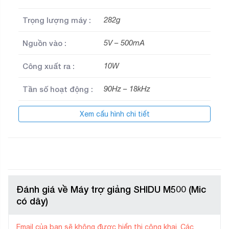
Trọng lượng máy :
282g
Nguồn vào :
5V – 500mA
Công xuất ra :
10W
Tần số hoạt động :
90Hz – 18kHz
Thời gian sử dụng
Xem cấu hình chi tiết
12 – 15 giờ
:
Thời gian sạc :
3 – 5 giờ
Kết nối :
AUX , USB , Thẻ nhớ mini SD
Đánh giá về Máy trợ giảng SHIDU M500 (Mic
Màu sắc :
Đen pha trắng
có dây)
01 Micro có dây đeo đầu ,
Phụ kiện kèm theo
dây đeo máy , sạc pin và dây
Email của bạn sẽ không được hiển thị công khai.
Các