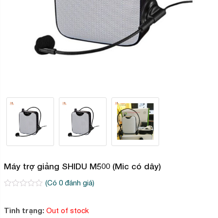
Máy trợ giảng SHIDU M500 (Mic có dây)
(Có
0
đánh giá)
0
2
trên
5
Tình trạng:
Out of stock
dựa