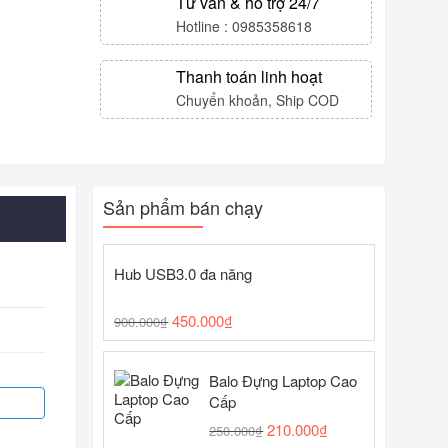
Tư vấn & hỗ trợ 24/7
Hotline : 0985358618
Thanh toán linh hoạt
Chuyển khoản, Ship COD
Sản phẩm bán chạy
Hub USB3.0 đa năng
450.000
₫
900.000
₫
Balo Đựng Laptop Cao
Cấp
210.000
₫
250.000
₫