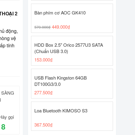
Bàn phím cơ AOC GK410
THOẠI 2
449.000
₫
570.000
₫
hủ động,
phòng vệ
HDD Box 2.5" Orico 2577U3 SATA
ấp tính
(Chuẩn USB 3.0)
153.000
₫
USB Flash Kingston 64GB
DT100G3/3.0
277.500
₫
N SÀNG
N
Loa Bluetooth KIMOSO S3
Hãy gọi
18
367.500
₫