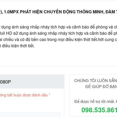
0P), 1.0MPX PHÁT HIỆN CHUYỂN ĐỘNG THÔNG MINH, ĐÀM 
 dụng ánh sáng nhấp nháy tích hợp và cảnh báo để phòng vệ c
 full HD sử dụng ánh sáng nhấp nháy tích hợp và cảnh báo để 
 chiều và có độ bền cao trong mọi điều kiện thời tiết.hời cung c
điều kiện thời tiết.
CHÚNG TÔI LUÔN SẴ
1080P
ĐỂ GIÚP ĐỠ BẠ
ường bắt buộc được đánh dấu
*
Để được hỗ trợ tốt nhất. 
098.535.86