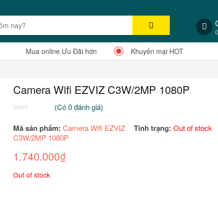
Mua online Ưu Đãi hơn
Khuyến mại HOT
Camera Wifi EZVIZ C3W/2MP 1080P
(Có
0
đánh giá)
0
2
trên
Mã sản phẩm:
Camera Wifi EZVIZ
Tình trạng:
Out of stock
5
C3W/2MP 1080P
dựa
trên
1.740.000
₫
đánh
giá
Out of stock